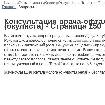
Главная
Офтальмологи
Клиники
Услуги
Цены
Полезное
Спе
Главная
Вопросы
Консультация врача-офта
(окулиста) - Страница 150
Вы можете задать вопрос врачу-офтальмологу (окулисту
Рекомендуем наиболее полно описать свое состояние, р
врачебных заключений (если Вы уже обращались к врачу
офтальмолог-консультант мог точно оценить Ваше сост
ответ, Вы можете приложить сканы (фотографии) докуме
к тексту своего вопроса. Уведомление об ответе Вы полу
почты, указанный в поле "E-mail" (на сайте не публикуется