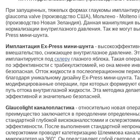
При запущенных, тяжелых формах глаукомы имплантиру
glaucoma valve (производство США), Мольтено - Molteno 
(производство Новая Зеландия). Данная манипуляция в
нормализации внутриглазного давления. Так же могут в
Press мини-шунта.
Имплантация Ex-Press мини-шунта
- высокоэффективн
вмешательство, снижающее внутриглазное давление. Э
имплантируется под
склеру
глазного яблока. Такая опер
по эффективности с трабекулэктомией, но она менее ин
безопасная. Отток жидкости в послеоперационном пери
благодаря уникальному дизайну Ex-Press мини-шунта. Т
модифицированные операции, при которых формируют 
путь оттока внутриглазной жидкости. Эта методика дела
эффективной и значительно безопасней.
Glaucolight каналопластика
- относительно новая опера
преимущество заключается в преодолении определенны
стандартной глубокой вискоканалостомии и склерэктоми
эффективности. После выполнения стандартной непрон
склерэктомии проводят катетеризацию Шлеммова канала,
микрокатетер на 360°. Он представляет собой световод,