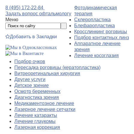
8 (495) 172-22-84
Фотодинамическая
Задать вопрос офтальмологу
терапия
Меню
Склеропластика
Блефаропластика
Кросслинкинг роговицы
Добавить в Закладки
Подбор контактных линз
Аппаратное лечение
зрения
Лечение косоглазия
Подбор очков
Пересадка роговицы (кератопластика)
Витреоретинальная хирургия
Другие услуги
Детское зрение
Осмотр беременных
Диагностика зрения
Медикаментозное лечение
Лазерное лечение сетчатки
Лечение катаракты
Лечение глаукомы
Лазерная коррекция