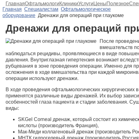
Главная
Офтальмологи
Клиники
Услуги
Цены
Полезное
Спе
Главная
Специалистам
Офтальмологическое
оборудование
Дренажи для операций при глаукоме
Дренажи для операций пр
После проведени
вмешательств п
наблюдаться рецидивы, проявляющиеся в виде повышен
давления. Внутриглазная гипертензия возникает вследс
рубцевания в зоне проведения операции. Именно для п
осложнения в ходе вмешательства при каждой микроинв
операции используют дренажи.
В ходе проведения офтальмологических хирургических 
применятся различные виды дренажей. Их выбор зависи
особенностей глаза пациента и стадии заболевания. Су
виды:
SKGel Corneal дренаж, который состоит из химичес
кислоты (производитель Франция),
Мак-Меди коллагеновый дренаж (производитель Рос
МНТК гидрогелевый дренаж (производитель Россия)