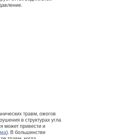
давление.
нических травм, ожогов
рушения в структурах угла
я может привести и
ема
). В большинстве
ле травм, когда