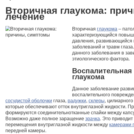
Вторичная глаукома: при
лечение
Вторичная
глаукома
– пато
характеризующийся повыш
давления, развивающийся 
заболеваний и травм глаза
данного заболевания в зав
этиологического фактора.
Воспалительная
глаукома
Данное заболевание разви
воспалительного поврежде
сосудистой оболочки
глаза,
радужки
,
склеры
, цилиарного 
которые обеспечивают отток внутриглазной жидкости. Пр
формируются соединительнотканные спайки между кап
Возможно даже полное заращение
зрачка
. Это приводит
перемещения внутриглазной жидкости между
камерами 
передней камеры.