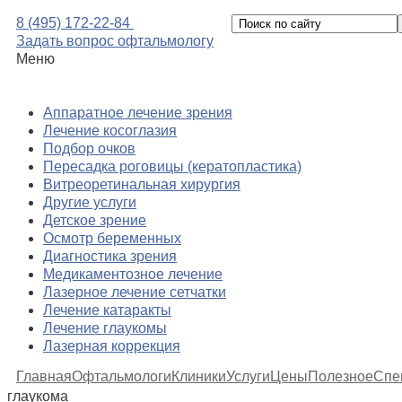
8 (495) 172-22-84
Задать вопрос офтальмологу
Меню
Аппаратное лечение зрения
Лечение косоглазия
Подбор очков
Пересадка роговицы (кератопластика)
Витреоретинальная хирургия
Другие услуги
Детское зрение
Осмотр беременных
Диагностика зрения
Медикаментозное лечение
Лазерное лечение сетчатки
Лечение катаракты
Лечение глаукомы
Лазерная коррекция
Главная
Офтальмологи
Клиники
Услуги
Цены
Полезное
Спе
глаукома