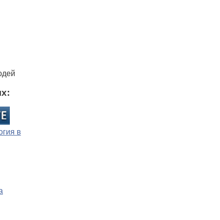
юдей
х: