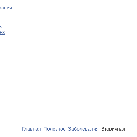
рапия
цы
нз
Главная
Полезное
Заболевания
Вторичная