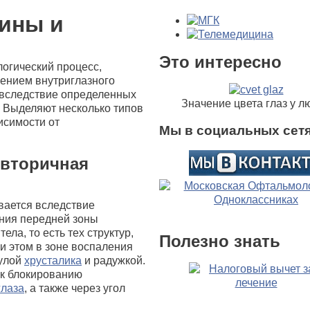
чины и
Это интересно
логический процесс,
ением внутриглазного
вследствие определенных
Значение цвета глаз у л
. Выделяют несколько типов
исимости от
Мы в социальных сетя
 вторичная
вается вследствие
ния передней зоны
тела, то есть тех структур,
Полезно знать
и этом в зоне воспаления
сулой
хрусталика
и радужкой.
 к блокированию
глаза
, а также через угол