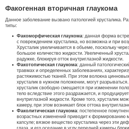
Факогенная вторичная глаукома
Данное заболевание вызвано патологией хрусталика. Р
типы:
Факоморфическая глаукома
: данная форма встре
с повреждением хрусталика, но возможна и при во
Хрусталик увеличивается в объеме, поскольку через
большое количество жидкости. Увеличенный хруста
радужке, блокируя отток внутриглазной жидкости.
Факотопическая глаукома
: данный патологически
травмах и определенных заболеваниях, характер
растяжимостью тканей. При этом волокна цинновы
хрусталик в нужном положении, могут разрываться. 
хрусталик свободно смещается при изменении пол
тело вследствие этого раздражается, и продуцируе
внутриглазной жидкости. Кроме того, хрусталик мо
камеру, при этом возникает блок оттока внутриглазн
Факолитическая глаукома
: постепенное помутнен
возрастных изменений приводит к формированию м
капсуле; вязкое вещество хрусталика через эти де
глаза, и его оседание в углу передней камеры блок