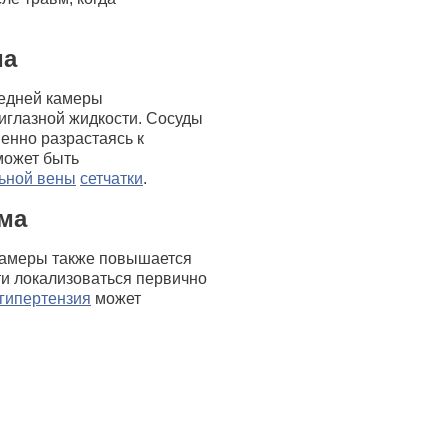
ма
редней камеры
иглазной жидкости. Сосуды
енно разрастаясь к
может быть
ьной вены
сетчатки
.
ома
 камеры также повышается
ти локализоваться первично
гипертензия
может