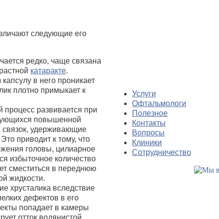
азличают следующие его
чается редко, чаще связана
зрастной
катаракте
.
 капсулу в него проникает
лик плотно примыкает к
Услуги
Офтальмологи
й процесс развивается при
Полезное
изующихся повышенной
Контакты
х связок, удерживающие
Вопросы
Это приводит к тому, что
Клиники
ожения головы, цилиарное
Сотрудничество
тся избыточное количество
жет сместиться в переднюю
ой жидкости.
ие хрусталика вследствие
елких дефектов в его
фекты попадает в камеры
ирует отток водянистой