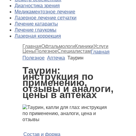
Диагностика зрения
Медикаментозное лечение
Лазерное лечение сетчатки
Лечение катаракты
Лечение глаукомы
Лазерная коррекция
Главная
Офтальмологи
Клиники
Услуги
Цены
Полезное
Специалистам
Главная
Полезное
Аптечка
Таурин
Таурин:
инструкция по
применению,
отзывы и аналоги,
цены в аптеках
Состав и форма