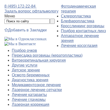
8 (495) 172-22-84
Фотодинамическая
Задать вопрос офтальмологу
терапия
Меню
Склеропластика
Блефаропластика
Кросслинкинг роговицы
Добавить в Закладки
Подбор контактных линз
Аппаратное лечение
зрения
Лечение косоглазия
Подбор очков
Пересадка роговицы (кератопластика)
Витреоретинальная хирургия
Другие услуги
Детское зрение
Осмотр беременных
Диагностика зрения
Медикаментозное лечение
Лазерное лечение сетчатки
Лечение катаракты
Лечение глаукомы
Лазерная коррекция