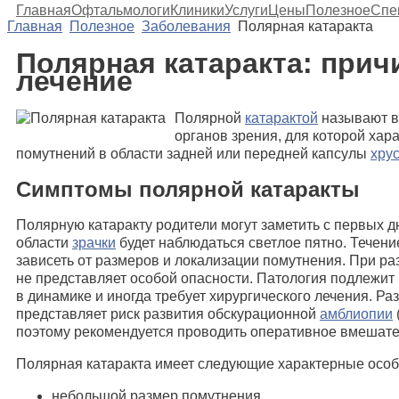
Главная
Офтальмологи
Клиники
Услуги
Цены
Полезное
Спе
Главная
Полезное
Заболевания
Полярная катаракта
Полярная катаракта: прич
лечение
Полярной
катарактой
называют в
органов зрения, для которой хар
помутнений в области задней или передней капсулы
хру
Симптомы полярной катаракты
Полярную катаракту родители могут заметить с первых д
области
зрачки
будет наблюдаться светлое пятно. Течени
зависеть от размеров и локализации помутнения. При р
не представляет особой опасности. Патология подлежи
в динамике и иногда требует хирургического лечения. Ра
представляет риск развития обскурационной
амблиопии
поэтому рекомендуется проводить оперативное вмешате
Полярная катаракта имеет следующие характерные особ
небольшой размер помутнения,