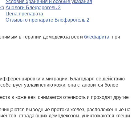
Условия хранения и особые указания
ка
Аналоги Блефарогель 2
Цена препарата
Отзывы о препарате Блефарогель 2
менимым в терапии демодекоза век и
блефарита
, при
х дифференцировки и миграции. Благодаря ее действию
особствует увлажнению кожи, она становится более
ств в коже век, снимается отечность и проходят другие
 очищаются выводные протоки желез, расположенные на
циентов, страдающих демодекозом, уничтожаются клещи