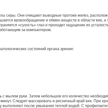
ы серы. Они очищают выводные протоки желез, расположен
шается кровообращение и обмен веществ в области век, а 
траняется «сухость» глаз и проходит ощущение их устало
работающим за компьютером.
патологических состояний органа зрения:
ь с мылом руки. Затем небольшое его количество необходи
 минут. Следует массировать и ресничный край век. При х
ру выполняют после умывания теплой водой. С профилакти