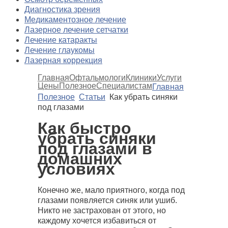
Диагностика зрения
Медикаментозное лечение
Лазерное лечение сетчатки
Лечение катаракты
Лечение глаукомы
Лазерная коррекция
Главная
Офтальмологи
Клиники
Услуги
Цены
Полезное
Специалистам
Главная
Полезное
Статьи
Как убрать синяки
под глазами
Как быстро
убрать синяки
под глазами в
домашних
условиях
Конечно же, мало приятного, когда под
глазами появляется синяк или ушиб.
Никто не застрахован от этого, но
каждому хочется избавиться от