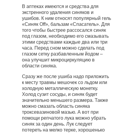
В аптеках имеются и средства для
экстренного удаления синяков и
ушибов. К ним относят популярный гель
«Синяк Off», бальзам «Спасатель». Для
того чтобы быстрее рассосался синяк
под глазом, необходимо его смазывать
этими средствами каждые два или три
часа. Перед сном можно сделать под
глазом сетку разбавленным йодом –
она улучшит микроциркуляцию в
области синяка.
Сразу же после ушиба надо приложить
к месту травмы мешочек со льдом или
холодную металлическую монетку.
Холод сузит сосуды, и синяк будет
значительно меньшего размера. Также
можно смазать область синяка
троксевазиновой мазью. А вот при
помощи репчатого лука можно убрать
синяк за один день. Лук следует
потереть на мелко терке, хорошенько