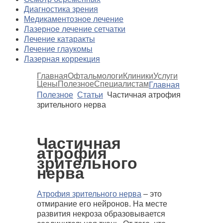
Диагностика зрения
Медикаментозное лечение
Лазерное лечение сетчатки
Лечение катаракты
Лечение глаукомы
Лазерная коррекция
Главная
Офтальмологи
Клиники
Услуги
Цены
Полезное
Специалистам
Главная
Полезное
Статьи
Частичная атрофия
зрительного нерва
Частичная
атрофия
зрительного
нерва
Атрофия зрительного нерва
– это
отмирание его нейронов. На месте
развития некроза образовывается