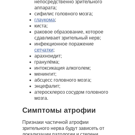
непосредственно зрительного
аппарата;
сифилис головного мозга;
глаукома
;
киста;
раковое образование, которое
сдавливает зрительный нерв;
инфекционное поражение
сетчатки
;
арахноидит;
гранулёма;
интоксикация алкоголем;
менингит;
абсцесс головного мозга;
энцефалит;
атеросклероз сосудом головного
мозга.
Симптом
ы атрофии
Признаки частичной атрофии
зрительного нерва будут зависеть от
локализации патологии и степени