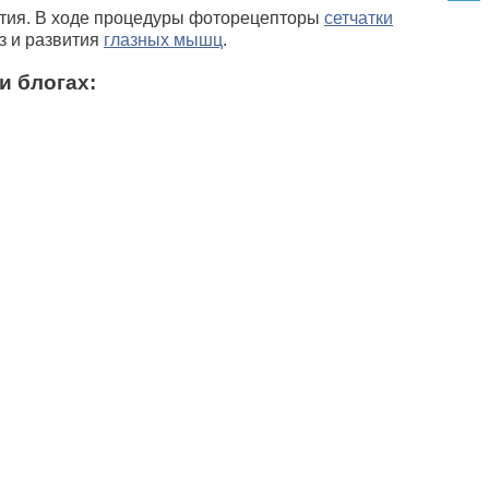
ятия. В ходе процедуры фоторецепторы
сетчатки
з и развития
глазных мышц
.
и блогах: