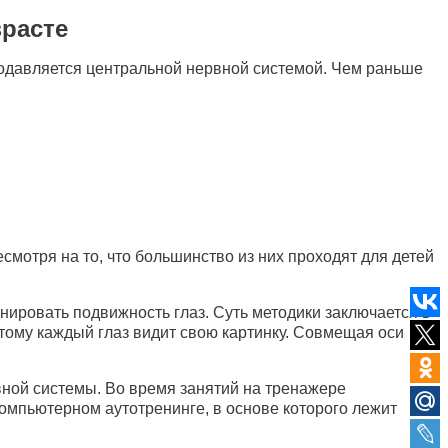
зрасте
 подавляется центральной нервной системой. Чем раньше
смотря на то, что большинство из них проходят для детей
нировать подвижность глаз. Суть методики заключается в
тому каждый глаз видит свою картинку. Совмещая оси
ной системы. Во время занятий на тренажере
омпьютерном аутотренинге, в основе которого лежит