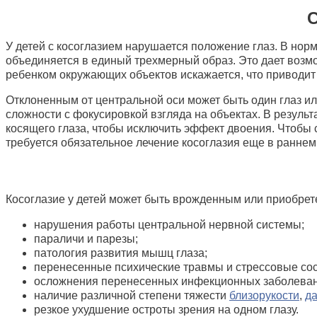
С
У детей с косоглазием нарушается положение глаз. В норм
объединяется в единый трехмерный образ. Это дает возмо
ребенком окружающих объектов искажается, что приводит 
Отклоненным от центральной оси может быть один глаз ил
сложности с фокусировкой взгляда на объектах. В резуль
косящего глаза, чтобы исключить эффект двоения. Чтобы
требуется обязательное лечение косоглазия еще в раннем
Косоглазие у детей может быть врожденным или приобрет
нарушения работы центральной нервной системы;
параличи и парезы;
патология развития мышц глаза;
перенесенные психические травмы и стрессовые сос
осложнения перенесенных инфекционных заболеваний
наличие различной степени тяжести
близорукости
,
да
резкое ухудшение остроты зрения на одном глазу.