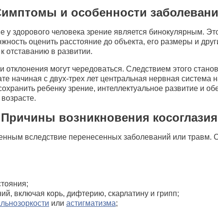
имптомы и особенности заболеван
е у здорового человека зрение является бинокулярным. Это
жность оценить расстояние до объекта, его размеры и дру
к отставанию в развитии.
и отклонения могут чередоваться. Следствием этого стано
тате начиная с двух-трех лет центральная нервная систем
 сохранить ребенку зрение, интеллектуальное развитие и 
 возрасте.
Причины возникновения косоглазия
енным вследствие перенесенных заболеваний или травм. С
тояния;
, включая корь, дифтерию, скарлатину и грипп;
льнозоркости
или
астигматизма
;