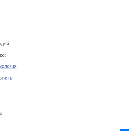
юдей
х: