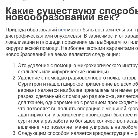
Какие существуют способ
новообразований век?
Природа образований
век
может быть воспалительная, т
дистрофическая или опухолевая. В зависимости от харак
локализации и площади поражения мы выбираем тот или
хирургической помощи. Наиболее частыми вариантами 
новообразований на веках являются следующие:
Это удаление с помощью микрохиргического инстру
скальпель или хирургические ножницы).
Удаление с помощью радиоволнового ножа, которы
Сургитрон и нашел широкое применение во всех о
вариант является наиболее приемлемым и имеет р
разрез, сделанный с помощью радионожа, являетс
для тканей, одновременно с резанием происходит к
что позволяет выполнять операцию с меньшей кро
адаптируются, и заживление происходит быстрее и
сургитрона разработано большое количество насад
величине, что позволяет манипулировать на любом 
Следующим способом является криодеструкция – р