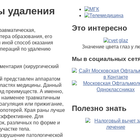
ы удаления
Это интересно
равматическая,
тера образования, его
 иной способ оказания
Значение цвета глаз у л
операций по удалению
Мы в социальных сетя
ментария (хирургический
й представлен аппаратом
бластях медицины. Данный
яд преимуществ. А именно,
я наименее травматичным
оагуляция или прижигание,
Полезно знать
вопотерей. Края раны лучше
 эффективнее. Для
ок, различных по форме и
участке тела.
азрушение патологической