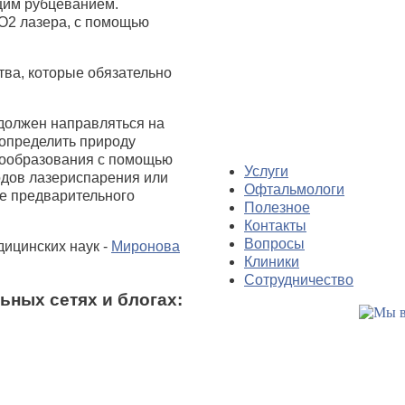
щим рубцеванием.
О2 лазера, с помощью
тва, которые обязательно
 должен направляться на
 определить природу
овообразования с помощью
Услуги
одов лазериспарения или
Офтальмологи
ле предварительного
Полезное
Контакты
Вопросы
дицинских наук -
Миронова
Клиники
Сотрудничество
ьных сетях и блогах: