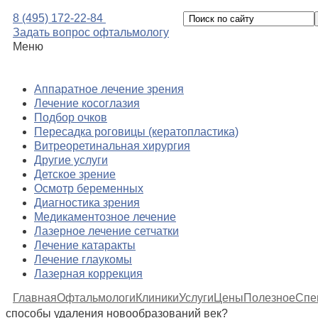
8 (495) 172-22-84
Задать вопрос офтальмологу
Меню
Аппаратное лечение зрения
Лечение косоглазия
Подбор очков
Пересадка роговицы (кератопластика)
Витреоретинальная хирургия
Другие услуги
Детское зрение
Осмотр беременных
Диагностика зрения
Медикаментозное лечение
Лазерное лечение сетчатки
Лечение катаракты
Лечение глаукомы
Лазерная коррекция
Главная
Офтальмологи
Клиники
Услуги
Цены
Полезное
Спе
способы удаления новообразований век?