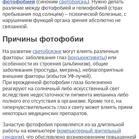
фотофобией
(синоним
светобоязнь
). Нужно делать
различие между фотофобией и гелиофобией (страх
пребывания под солнцем) – психической болезнью, с
нарушением функций органа зрения абсолютно не
связанной.
Причины фотофобии
На развитие
светобоязни
могут влиять различные
факторы: заболевания глаз (
конъюнктивиты
) или
особенности их строения (альбинизм), общие
заболевания (простуды, мигрень), неблагоприятные
внешние факторы (избыток УФ-лучей).
При врожденной фотофобии глаза болезненно
реагируют на солнечный либо искусственный свет
вследствие недостаточности пигмента меланина либо
полного его отсутствия в организме. Кроме того, на
гиперчувствительность глаз к свету может влиять прием
некоторых медицинских препаратов.
Зачастую фотофобия проявляется из-за длительной
работы на компьютере (
компьютерный зрительный
синдром
), что обусловлено возникновением повышенной