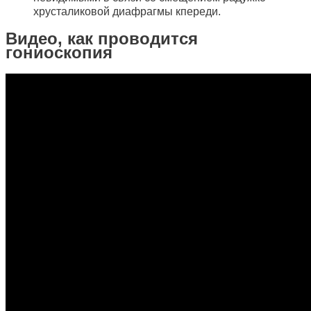
хрусталиковой диафрагмы кпереди.
Видео, как проводится
гониоскопия