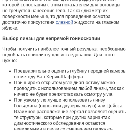
которой сопоставим с этим показателем для роговицы,
не требуется нанесения геля. Так как диаметр их
поверхности меньше, то для проведения осмотра
достаточно присутствия
слезной
жидкости на глазном
яблоке.
Выбор линзы для непрямой гониоскопии
Чтобы получить наиболее точный результат, необходимо
подобрать гониолинзу для исследования. Для этого
нужно:
Предварительно оценить глубину передней камеры
по методу Ван Херик-Шаффера.
При широко открытом угле диагностику можно
проводить с использованием любой линзы, так как
ничего не будет препятствовать осмотру угла.
При узком угле лучше использовать линзу
Гольдмана (одно- или двузеркальную) или Цейсса.
Взаимное расположение зеркал позволяет оценить
те структуры, которые при других вариантах
диагностического обследования остаются
невидимыми в связи со смещением радужко-