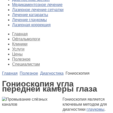
Медикаментозное лечение
Лазерное лечение сетчатки
Лечение катаракты
Лечение глаукомы
Лазерная коррекция
Главная
Офтальмологи
Клиники
Услуги
Цены
Полезное
Специалистам
Главная
Полезное
Диагностика
Гониоскопия
Гониоскопия угла
передней камеры глаза
Гониоскопия является
ключевым методом для
диагностики
глаукомы
.