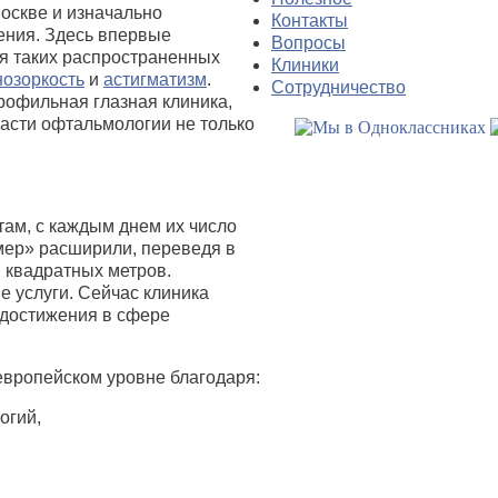
Москве и изначально
Контакты
ения. Здесь впервые
Вопросы
я таких распространенных
Клиники
нозоркость
и
астигматизм
.
Сотрудничество
офильная глазная клиника,
ласти офтальмологии не только
ам, с каждым днем их число
имер» расширили, переведя в
 квадратных метров.
 услуги. Сейчас клиника
 достижения в сфере
европейском уровне благодаря:
огий,