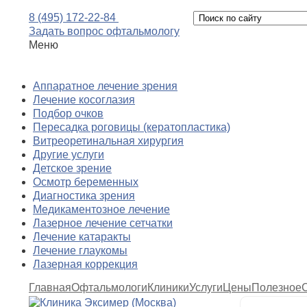
8 (495) 172-22-84
Задать вопрос офтальмологу
Меню
Аппаратное лечение зрения
Лечение косоглазия
Подбор очков
Пересадка роговицы (кератопластика)
Витреоретинальная хирургия
Другие услуги
Детское зрение
Осмотр беременных
Диагностика зрения
Медикаментозное лечение
Лазерное лечение сетчатки
Лечение катаракты
Лечение глаукомы
Лазерная коррекция
Главная
Офтальмологи
Клиники
Услуги
Цены
Полезное