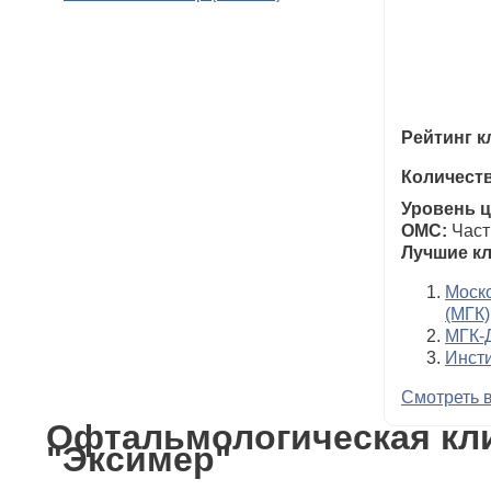
Рейтинг к
Количеств
Уровень ц
ОМС:
Част
Лучшие кл
Моско
(МГК)
МГК-
Инсти
Смотреть в
Офтальмологическая кл
"Эксимер"