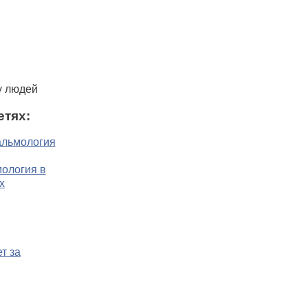
у людей
етях: