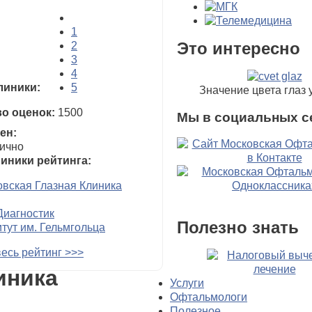
1
Это интересно
2
3
4
линики:
5
Значение цвета глаз 
о оценок:
1500
Мы в социальных с
ен:
ично
иники рейтинга:
вская Глазная Клиника
Диагностик
Полезно знать
тут им. Гельмгольца
есь рейтинг >>>
иника
Услуги
Офтальмологи
Полезное