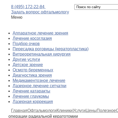
8 (495) 172-22-84
Задать вопрос офтальмологу
Меню
Аппаратное лечение зрения
Лечение косоглазия
Подбор очков
Пересадка роговицы (кератопластика)
Витреоретинальная хирургия
Другие услуги
Детское зрение
Осмотр беременных
Диагностика зрения
Медикаментозное лечение
Лазерное лечение сетчатки
Лечение катаракты
Лечение глаукомы
Лазерная коррекция
Главная
Офтальмологи
Клиники
Услуги
Цены
Полезное
операции радиальной кератотомии