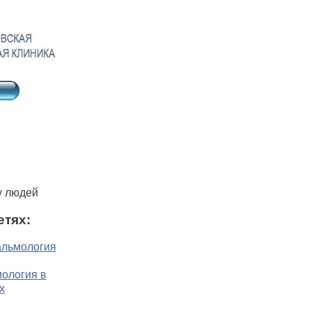
у людей
етях: