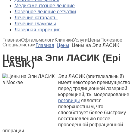
Медикаментозное лечение
Лазерное лечение сетчатки
Лечение катаракты
Лечение глаукомы
Лазерная коррекция
Главная
Офтальмологи
Клиники
Услуги
Цены
Полезное
Специалистам
Главная
Цены
Цены на Эпи ЛАСИК
Цены на Эпи ЛАСИК (Epi
LASIK)
Эпи ЛАСИК (эпителиальный)
имеет некоторое преимущество
перед традиционной лазерной
коррекцией, т.к. моделирование
роговицы
является
поверхностным, что
способствует более быстрому
восстановлению после
проведенной рефрационной
операции.