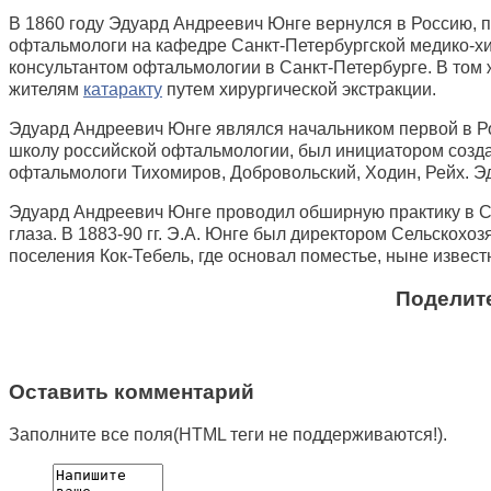
В 1860 году Эдуард Андреевич Юнге вернулся в Россию, п
офтальмологи на кафедре Санкт-Петербургской медико-хир
консультантом офтальмологии в Санкт-Петербурге. В том 
жителям
катаракту
путем хирургической экстракции.
Эдуард Андреевич Юнге являлся начальником первой в Ро
школу российской офтальмологии, был инициатором созда
офтальмологи Тихомиров, Добровольский, Ходин, Рейх. Э
Эдуард Андреевич Юнге проводил обширную практику в Са
глаза. В 1883-90 гг. Э.А. Юнге был директором Сельскохо
поселения Кок-Тебель, где основал поместье, ныне известн
Поделите
Оставить комментарий
Заполните все поля(HTML теги не поддерживаются!).