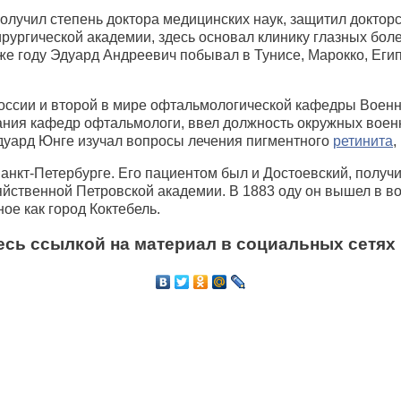
олучил степень доктора медицинских наук, защитил доктор
ургической академии, здесь основал клинику глазных боле
же году Эдуард Андреевич побывал в Тунисе, Марокко, Егип
ссии и второй в мире офтальмологической кафедры Военно
ния кафедр офтальмологи, ввел должность окружных военн
дуард Юнге изучал вопросы лечения пигментного
ретинита
,
нкт-Петербурге. Его пациентом был и Достоевский, получи
зяйственной Петровской академии. В 1883 оду он вышел в в
ое как город Коктебель.
сь ссылкой на материал в социальных сетях 