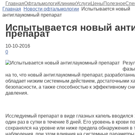
Главная
Офтальмологи
Клиники
Услуги
Цены
Полезное
Спе
Главная
Новости офтальмологии
Испытывается новый
антиглаукомный препарат
Испытывается новый ант
препарат
10-10-2016
0
Резу
фазы
на то, что новый антиглаукомный препарат, разработанны
обладает низким системным действием, достаточными х
безопасности, а также способностью к эффективному сн
давления.
Исследуемый препарат в виде глазных капель вводился
один раз в сутки в течение 8 дней. Его уровень в крови 
сохранялся на уровне или ниже предела обнаружения в 
наблюдения, при этом влияния на системные параметры