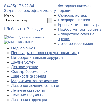
8 (495) 172-22-84
Фотодинамическая
Задать вопрос офтальмологу
терапия
Меню
Склеропластика
Блефаропластика
Кросслинкинг роговицы
Добавить в Закладки
Подбор контактных линз
Аппаратное лечение
зрения
Лечение косоглазия
Подбор очков
Пересадка роговицы (кератопластика)
Витреоретинальная хирургия
Другие услуги
Детское зрение
Осмотр беременных
Диагностика зрения
Медикаментозное лечение
Лазерное лечение сетчатки
Лечение катаракты
Лечение глаукомы
Лазерная коррекция