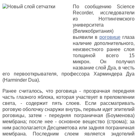
По сообщению Science
Recorder, исследователи
из Ноттингемского
университета
(Великобритания)
выявили в
роговице
глаза
наличие дополнительного,
неизвестного ранее слоя
толщиной всего 15
микрон. Он получил
название слой Дуа, в честь
его первооткрывателя, профессора Харминдера Дуа
(Harminder Dua).
Ранее считалось, что роговица - прозрачная передняя
часть глазного яблока, которая участвует в преломлении
света, - содержит пять слоев. Если рассматривать
роговую оболочку снаружи внутрь, первым идет эпителий
роговицы, затем - передняя пограничная (Боуменова)
мембрана; после нее - основное вещество (строма); за
ним располагается Десцеметова или задняя пограничная
мембрана. Последним слоем является эндотелий