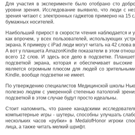
Для участия в эксперименте было отобрано сто добр
уровни зрения. Исследование выявило, что люди с н
зрения читают с электронных гаджетов примерно на 15 с
бумажных носителей.
Наибольший прирост в скорости чтения наблюдается и 
как впрочем, у всех пользователей, использующих уст
экрана. К примеру с iPad люди могут читать на 42 слова в
А вот у планшета AmazonKindle показатели в этом отнош
всего 12 слов. И здесь все дело в подсветке. Планш
подсветкой экрана, которая и обеспечивает высокие
является огромным плюсом для людей со зрительными
Kindle, вообще подсветки не имеет.
По утверждению специалистов Медицинской школы Нью-
полезно людям с умеренной степенью патологий зрени
подсветкой в этом случае будут просто идеальны.
Стоит напомнить, что ранее канадскими исследовател
компьютерные игры - шутеры, способны улучшать слабо
нескольких часов «рубки» в MedalofHonor игроки сп
лица, а также читать мелкий шрифт.