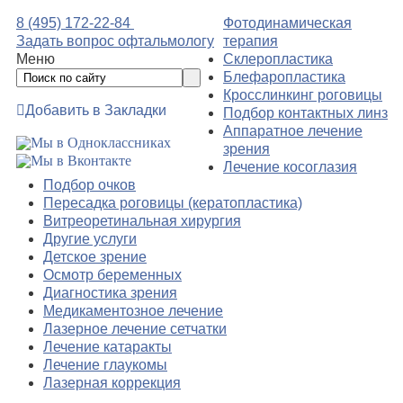
8 (495) 172-22-84
Фотодинамическая
Задать вопрос офтальмологу
терапия
Меню
Склеропластика
Блефаропластика
Кросслинкинг роговицы
Добавить в Закладки
Подбор контактных линз
Аппаратное лечение
зрения
Лечение косоглазия
Подбор очков
Пересадка роговицы (кератопластика)
Витреоретинальная хирургия
Другие услуги
Детское зрение
Осмотр беременных
Диагностика зрения
Медикаментозное лечение
Лазерное лечение сетчатки
Лечение катаракты
Лечение глаукомы
Лазерная коррекция