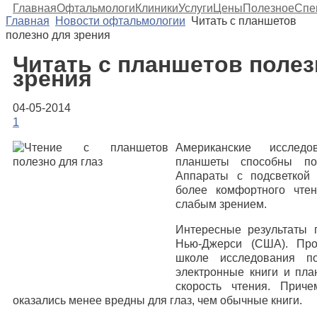
Главная
Офтальмологи
Клиники
Услуги
Цены
Полезное
Спе
Главная
Новости офтальмологии
Читать с планшетов
полезно для зрения
Читать с планшетов полез
зрения
04-05-2014
1
Американские исследо
планшеты способны по
Аппараты с подсветкой
более комфортного чте
слабым зрением.
Интересные результаты 
Нью-Джерси (США). Пр
школе исследования по
электронные книги и пл
скорость чтения. Прич
оказались менее вредны для глаз, чем обычные книги.