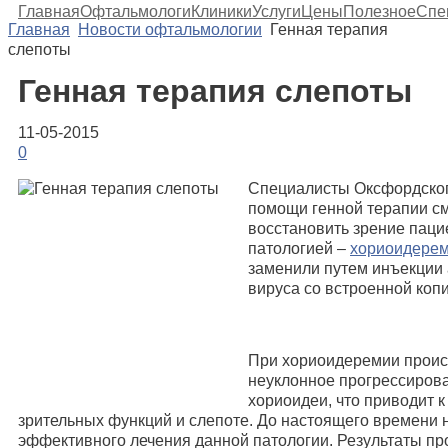
Главная
Офтальмологи
Клиники
Услуги
Цены
Полезное
Спе
Главная
Новости офтальмологии
Генная терапия
слепоты
Генная терапия слепоты
11-05-2015
0
Специалисты Оксфордског
помощи генной терапии см
восстановить зрение паци
патологией –
хориоидере
заменили путем инъекции
вируса со встроенной коп
При хориоидеремии проис
неуклонное прогрессиров
хориоидеи, что приводит 
зрительных функций и слепоте. До настоящего времени 
эффективного лечения данной патологии. Результаты п