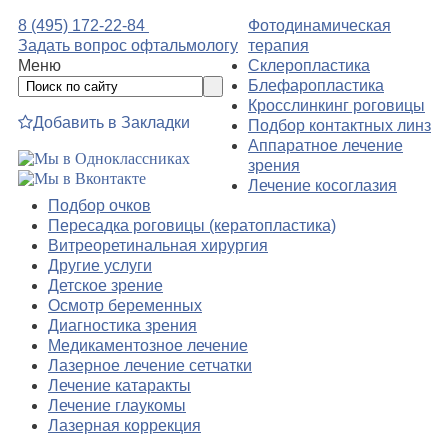
8 (495) 172-22-84
Фотодинамическая
Задать вопрос офтальмологу
терапия
Меню
Склеропластика
Блефаропластика
Кросслинкинг роговицы
Добавить в Закладки
Подбор контактных линз
Аппаратное лечение
зрения
Лечение косоглазия
Подбор очков
Пересадка роговицы (кератопластика)
Витреоретинальная хирургия
Другие услуги
Детское зрение
Осмотр беременных
Диагностика зрения
Медикаментозное лечение
Лазерное лечение сетчатки
Лечение катаракты
Лечение глаукомы
Лазерная коррекция