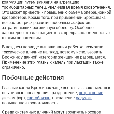
коагуляции путем влияния на агрегацию
тромбоцитарных телец, увеличивая время кровотечения.
Это может привести к повышению объема операционной
кровопотери. Кроме того, при применении Броксинака
возрастает риск развития побочных эффектов,
затрагивающих роговичную оболочку. Особенно
характерно это для пациентов с предрасположенностью
к таким поражениям.
В позднем периоде вынашивания ребенка возможно
токсическое влияние на плод, поэтому использовать
Броксинк у данной категории женщин не разрешается.
Применение этих глазных капель при лактации также
ограничено.
Побочные действия
Глазные капли Броксинак чаще всего вызывают местные
негативные последствия: раздражение,
покраснение
,
дискомфорт,
светобоязнь
, воспаление
радужки
,
повышенная кровоточивость.
Среди системных влияний могут возникать носовое