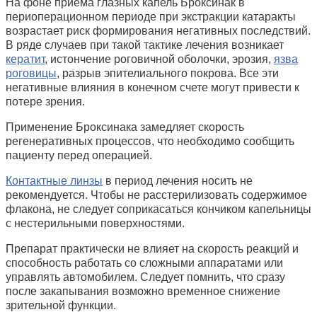
На фоне приема глазных капель Броксинак в
периоперационном периоде при экстракции катаракты
возрастает риск формирования негативных последствий.
В ряде случаев при такой тактике лечения возникает
кератит
, истончение роговичной оболочки, эрозия,
язва
роговицы
, разрыв эпителиального покрова. Все эти
негативные влияния в конечном счете могут привести к
потере зрения.
Применение Броксинака замедляет скорость
регенеративных процессов, что необходимо сообщить
пациенту перед операцией.
Контактные линзы
в период лечения носить не
рекомендуется. Чтобы не расстерилизовать содержимое
флакона, не следует соприкасаться кончиком капельницы
с нестерильными поверхностями.
Препарат практически не влияет на скорость реакций и
способность работать со сложными аппаратами или
управлять автомобилем. Следует помнить, что сразу
после закапывания возможно временное снижение
зрительной функции.