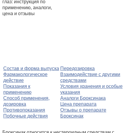
Состав и форма выпуска
Передозировка
Фармакологическое
Взаимодействие с другими
действие
средствами
Показания к
Условия хранения и особые
применению
указания
Способ применения,
Аналоги Броксинака
дозировка
Цена препарата
Противопоказания
Отзывы о препарате
Побочные действия
Броксинак
Броксинак относится к нестероидным средствам с