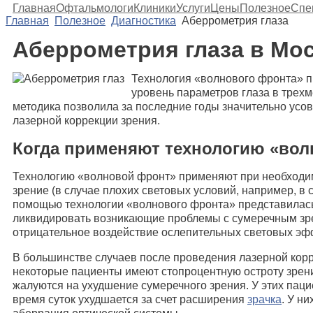
Главная
Офтальмологи
Клиники
Услуги
Цены
Полезное
Спе
Главная
Полезное
Диагностика
Аберрометрия глаза
Аберрометрия глаза в Мо
Технология «волнового фронта» п
уровень параметров глаза в трех
методика позволила за последние годы значительно ус
лазерной коррекции зрения.
Когда применяют технологию «во
Технологию «волновой фронт» применяют при необходи
зрение (в случае плохих световых условий, например, в 
помощью технологии «волнового фронта» представилас
ликвидировать возникающие проблемы с сумеречным зр
отрицательное воздействие ослепительных световых эфф
В большинстве случаев после проведения лазерной ко
некоторые пациенты имеют стопроцентную остроту зрени
жалуются на ухудшение сумеречного зрения. У этих паци
время суток ухудшается за счет расширения
зрачка
. У н