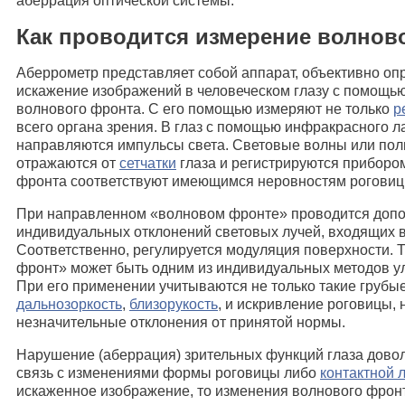
аберрация оптической системы.
Как проводится измерение волнов
Аберрометр представляет собой аппарат, объективно о
искажение изображений в человеческом глазу с помощь
волнового фронта. С его помощью измеряют не только
р
всего органа зрения. В глаз с помощью инфракрасного 
направляются импульсы света. Световые волны или полн
отражаются от
сетчатки
глаза и регистрируются приборо
фронта соответствуют имеющимся неровностям роговиц
При направленном «волновом фронте» проводится допо
индивидуальных отклонений световых лучей, входящих в 
Соответственно, регулируется модуляция поверхности. 
фронт» может быть одним из индивидуальных методов у
При его применении учитываются не только такие грубые
дальнозоркость
,
близорукость
, и искривление роговицы, 
незначительные отклонения от принятой нормы.
Нарушение (аберрация) зрительных функций глаза дово
связь с изменениями формы роговицы либо
контактной 
искаженное изображение, то изменения волнового фрон