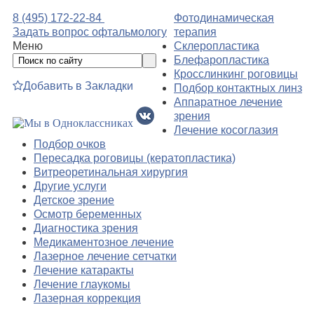
8 (495) 172-22-84
Фотодинамическая
Задать вопрос офтальмологу
терапия
Меню
Склеропластика
Блефаропластика
Кросслинкинг роговицы
Добавить в Закладки
Подбор контактных линз
Аппаратное лечение
зрения
Лечение косоглазия
Подбор очков
Пересадка роговицы (кератопластика)
Витреоретинальная хирургия
Другие услуги
Детское зрение
Осмотр беременных
Диагностика зрения
Медикаментозное лечение
Лазерное лечение сетчатки
Лечение катаракты
Лечение глаукомы
Лазерная коррекция