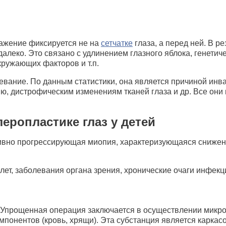
ражение фиксируется не на
сетчатке
глаза, а перед ней. В р
далеко. Это связано с удлинением глазного яблока, генет
ружающих факторов и т.п.
вание. По данным статистики, она является причиной инва
ю, дистрофическим изменениям тканей глаза и др. Все они 
еропластике глаз у детей
ивно прогрессирующая миопия, характеризующаяся снижени
8 лет, заболевания органа зрения, хронические очаги инфек
й. Упрощенная операция заключается в осуществлении микр
мпонентов (кровь, хрящи). Эта субстанция является каркас