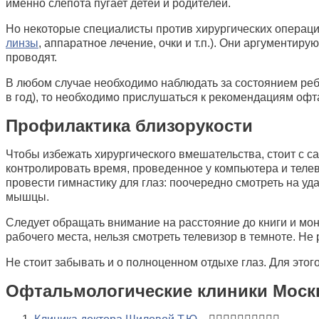
именно слепота пугает детей и родителей.
Но некоторые специалисты против хирургических операций
линзы
, аппаратное лечение, очки и т.п.). Они аргументир
проводят.
В любом случае необходимо наблюдать за состоянием реб
в год), то необходимо прислушаться к рекомендациям оф
Профилактика близорукости
Чтобы избежать хирургического вмешательства, стоит с 
контролировать время, проведенное у компьютера и телев
провести гимнастику для глаз: поочередно смотреть на уд
мышцы.
Следует обращать внимание на расстояние до книги и мон
рабочего места, нельзя смотреть телевизор в темноте. Н
Не стоит забывать и о полноценном отдыхе глаз. Для этог
Офтальмологические клиники Москв