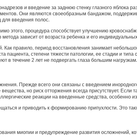
адрезов и введение за заднюю стенку глазного яблока раз
элементов. Они являются своеобразным бандажом, поддержи
 для введения полос.
омимо этого, процедура способствует улучшению кровоснаб
метода зависит от возраста ребенка и его индивидуальных
. Как правило, период восстановления занимает небольшо
ста пациента, степени тяжести патологии, ее стадии и типа
ют в течение 2 лет не подвергать глаза большим нагрузкам
жнения. Прежде всего они связаны с введением инородного
вещества, но риск отторжения всегда присутствует. Если 
аллергические реакции на введенные средства, особенно и
ещаться и приводить к формированию припухлости. Это так
вания миопии и предупреждение развития осложнений, кот