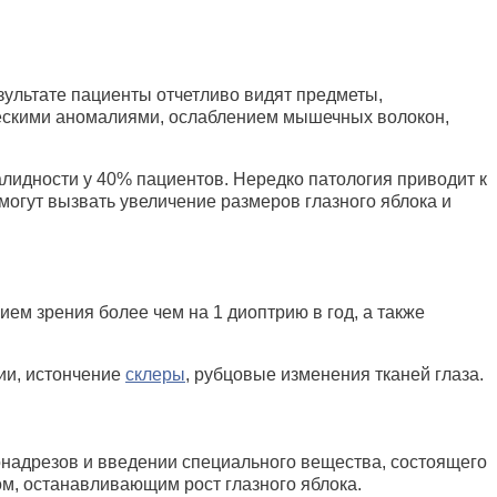
езультате пациенты отчетливо видят предметы,
ическими аномалиями, ослаблением мышечных волокон,
лидности у 40% пациентов. Нередко патология приводит к
могут вызвать увеличение размеров глазного яблока и
ем зрения более чем на 1 диоптрию в год, а также
ции, истончение
склеры
, рубцовые изменения тканей глаза.
онадрезов и введении специального вещества, состоящего
ом, останавливающим рост глазного яблока.