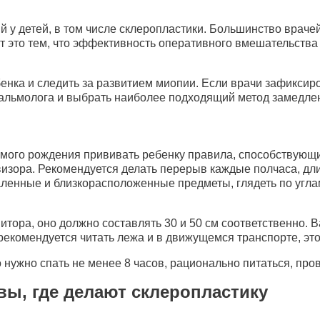
 у детей, в том числе склеропластики. Большинство враче
уют это тем, что эффективность оперативного вмешательства
енка и следить за развитием миопии. Если врачи зафиксир
тальмолога и выбрать наиболее подходящий метод замедлен
самого рождения прививать ребенку правила, способствующ
изора. Рекомендуется делать перерыв каждые полчаса, дли
аленные и близкорасположенные предметы, глядеть по углам,
итора, оно должно составлять 30 и 50 см соответственно. 
е рекомендуется читать лежа и в движущемся транспорте, э
о нужно спать не менее 8 часов, рационально питаться, пр
ы, где делают склеропластику