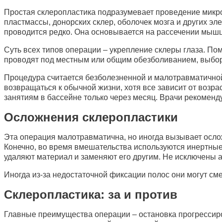
Простая склеропластика подразумевает проведение микрон
пластмассы, донорских склер, оболочек мозга и других 
проводится редко. Она основывается на рассечении мышц
Суть всех типов операции – укрепление склеры глаза. П
проводят под местным или общим обезболиванием, выбор 
Процедура считается безболезненной и малотравматичной
возвращаться к обычной жизни, хотя все зависит от возра
занятиям в бассейне только через месяц. Врачи рекоменду
Осложнения склеропластики
Эта операция малотравматична, но иногда вызывает осло
Конечно, во время вмешательства используются инертные 
удаляют материал и заменяют его другим. Не исключены 
Иногда из-за недостаточной фиксации полос они могут см
Склеропластика: за и против
Главные преимущества операции – остановка прогрессиро