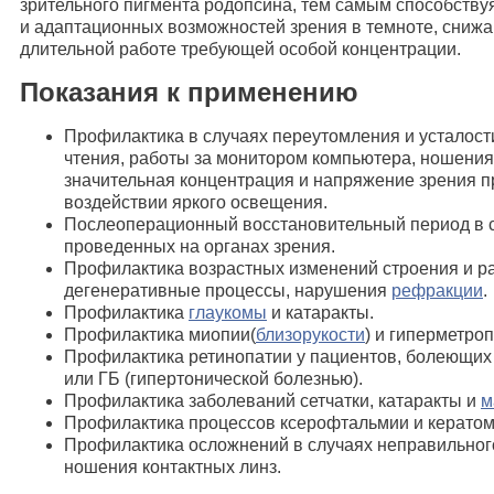
зрительного пигмента родопсина, тем самым способству
и адаптационных возможностей зрения в темноте, снижаю
длительной работе требующей особой концентрации.
Показания к применению
Профилактика в случаях переутомления и усталости
чтения, работы за монитором компьютера, ношени
значительная концентрация и напряжение зрения 
воздействии яркого освещения.
Послеоперационный восстановительный период в с
проведенных на органах зрения.
Профилактика возрастных изменений строения и раб
дегенеративные процессы, нарушения
рефракции
.
Профилактика
глаукомы
и катаракты.
Профилактика миопии(
близорукости
) и гиперметроп
Профилактика ретинопатии у пациентов, болеющих
или ГБ (гипертонической болезнью).
Профилактика заболеваний сетчатки, катаракты и
м
Профилактика процессов ксерофтальмии и кератом
Профилактика осложнений в случаях неправильног
ношения контактных линз.