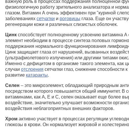
важную роль в процессах поддержания полноценной фун
физиологичную работу зрительного анализатора и норма
глазом. Витамин А очень эффективен при "куриной слепо
заболеваниях
сетчатки
и
роговицы
глаза. Еще он участв
регенерации кожи и различных слизистых оболочек.
Цинк
способствует полноценному усвоению витамина А с
элемент необходим в процессе синтеза половых гормоно
поддержания нормального функционирования лимфоидн
Цинк защищает глаза от нарушений, вызванных воздейст
(ультрафиолетового излучения) или другими типами окисл
Именно с дефицитом в организме такого элемента, как ц
случаи
отслоения
сетчатки глаз, снижение способности 
развитие
катаракты
.
Селен
– это микроэлемент, обладающий природным ант
посредством которого повышается общий иммунитет. В с
витаминами, как А, Е и С, селен оказывает еще более 
воздействие, значительно улучшает возможности организ
воздействия неблагоприятных внешних факторов.
Хром
активно участвует в процессах регуляции углевод
глюкозы в крови. Он нормализует жировой и холестери