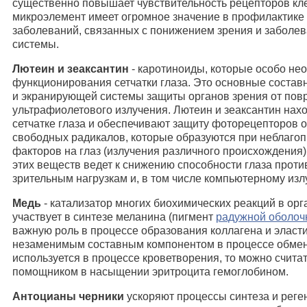
существенно повышает чувствительность рецепторов клет
микроэлемент имеет огромное значение в профилактике 
заболеваний, связанных с понижением зрения и заболев
системы.
Лютеин и зеаксантин
- каротиноиды, которые особо не
функционирования сетчатки глаза. Это основные соста
и экранирующей системы защиты органов зрения от по
ультрафиолетового излучения. Лютеин и зеаксантин нах
сетчатке глаза и обеспечивают защиту фоторецепторов о
свободных радикалов, которые образуются при неблаго
факторов на глаз (излучения различного происхождения
этих веществ ведет к снижению способности глаза прот
зрительным нагрузкам и, в том числе компьютерному изл
Медь
- катализатор многих биохимических реакций в орг
участвует в синтезе меланина (пигмент
радужной оболочк
важную роль в процессе образования коллагена и эласти
незаменимым составным компонентом в процессе обмена
используется в процессе кроветворения, то можно счита
помощником в насыщении эритроцита гемоглобином.
Антоцианы черники
ускоряют процессы синтеза и реге