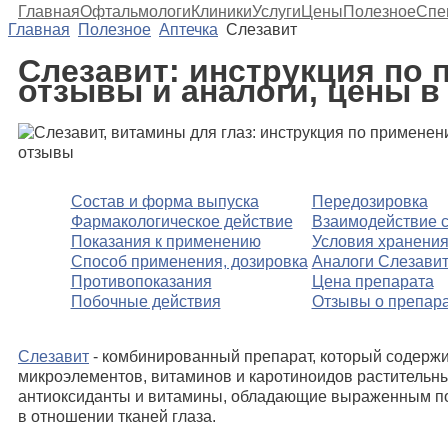
Главная
Офтальмологи
Клиники
Услуги
Цены
Полезное
Спе
Главная
Полезное
Аптечка
Слезавит
Слезавит: инструкция по 
отзывы и аналоги, цены в
Состав и форма выпуска
Передозировка
Фармакологическое действие
Взаимодействие с
Показания к применению
Условия хранения
Способ применения, дозировка
Аналоги Слезави
Противопоказания
Цена препарата
Побочные действия
Отзывы о препара
Слезавит
- комбинированный препарат, который содержи
микроэлементов, витаминов и каротиноидов растительны
антиоксиданты и витамины, обладающие выраженным 
в отношении тканей глаза.