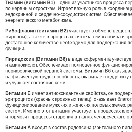
Тиамин (витамин В1)
– один из участников процесса пе
по нервным отросткам. Играет важную роль в координац
эндокринной и сердечно-сосудистой систем. Обеспечив
энергетического метаболизма.
Рибофлавин (витамин В2)
участвует в обмене веществ
жировом), а также в процессах синтеза гемоглобина и эр
достаточное количество необходимо для поддержания п
функции.
Пиридоксин (Витамин B6)
в виде кофермента участвуе
и аминокислот. Обеспечивает полноценное функциониро
периферической нервной системы. Витамин В6 оказыва
на физическую трудоспособность, оказывает поддержку 
и улучшает состояние кожи.
Витамин Е
имеет антиоксидантные свойства, он поддер
эритроцитов (красных кровяных телец), оказывает благо
функционирование мужских и женских половых желез, р
систем. Именно этот витамин участвует в процессах клет
и тормозит процессы старения в тканях человеческого о
Витамин А
входит в состав родопсина (зрительного пиг