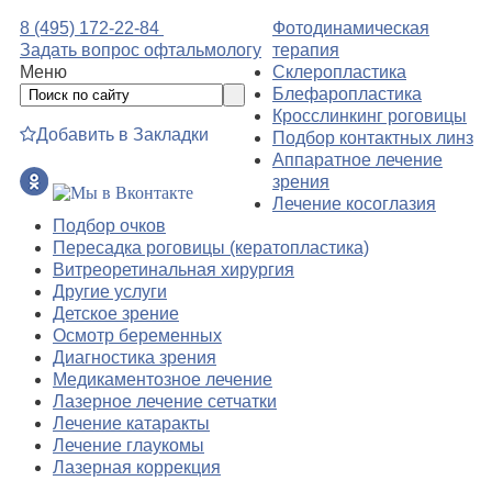
8 (495) 172-22-84
Фотодинамическая
Задать вопрос офтальмологу
терапия
Меню
Склеропластика
Блефаропластика
Кросслинкинг роговицы
Добавить в Закладки
Подбор контактных линз
Аппаратное лечение
зрения
Лечение косоглазия
Подбор очков
Пересадка роговицы (кератопластика)
Витреоретинальная хирургия
Другие услуги
Детское зрение
Осмотр беременных
Диагностика зрения
Медикаментозное лечение
Лазерное лечение сетчатки
Лечение катаракты
Лечение глаукомы
Лазерная коррекция