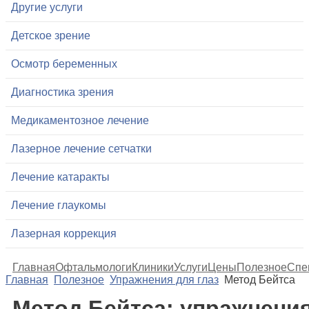
Другие услуги
Детское зрение
Осмотр беременных
Диагностика зрения
Медикаментозное лечение
Лазерное лечение сетчатки
Лечение катаракты
Лечение глаукомы
Лазерная коррекция
Главная
Офтальмологи
Клиники
Услуги
Цены
Полезное
Спе
Главная
Полезное
Упражнения для глаз
Метод Бейтса
Метод Бейтса: упражнени