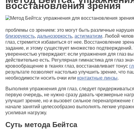
восстановления зрения
проблемы со зрением: это могут быть различные наруш
близорукость
,
дальнозоркость
,
астигматизм
. Любой чело
глаз, стремится избавиться от нее. Восстановление зре
задание, и этому существует множество подтверждений. Т
уверенностью утверждают: если упражнения для глаз вы
действительно есть. Регулярная гимнастика для глаз зна
кровообращение в тканях глаз, восстанавливает тонус
г
результате позволяет настолько улучшить зрение, что па
необходимости носить очки или
контактные линзы
.
Выполняя упражнения для глаз, следует придерживатьс
первую очередь, не нужно сразу давать чрезмерные нагру
улучшит зрение, но и вызовет сильное перенапряжение 
начале занятий целесообразно выполнять легкие упраж
усиливая нагрузку.
Суть метода Бейтса