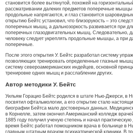
становится более вытянутой, похожей на горизонтальны
рассматривании далеких предметов поперечные мышцы 
продольные напрягаются, и глаз становится шаровидным
открытию Бейтс установил, что близорукость – это след
поперечных мышц, а дальнозоркость развивается при д
поперечных глазодвигательных мышц. Следовательно, д
человеку следует укреплять продольные мышцы, а при д
поперечные.
После этого открытия У. Бейтс разработал систему упраж
позволяющих тренировать определенные глазные мышцы
систему североамериканских индейцев, основной принци
тренировке одних мышц и расслаблении других.
Автор методики У. Бейтс
Уильям Горацио Бейтс родился в штате Нью-Джерси, в Н
посвятил офтальмологии, а его открытие стало настоящ
биографии Бейтса мало достоверных данных. Медицинск
в Корнелле, затем окончил Американский колледж врачей 
1885 году получил ученую степень и начал практическую
время Бейтс работал помощником врача в больнице в Н
главным штатным врачом психиатрической клиники. В то