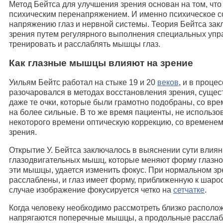
Метод Бейтса для улучшения зрения основан на том, что
психическим перенапряжением. И именно психическое с
напряжению глаз и нервной системы. Теория Бейтса зак
зрения путем регулярного выполнения специальных уп
тренировать и расслаблять мышцы глаз.
Как глазные мышцы влияют на зрение
Уильям Бейтс работал на стыке 19 и 20
веков
, и в проце
разочаровался в методах восстановления зрения, сущес
даже те очки, которые были грамотно подобраны, со вр
на более сильные. В то же время пациенты, не использ
некоторого времени оптическую коррекцию, со времене
зрения.
Открытие У. Бейтса заключалось в выяснении сути влиян
глазодвигательных мышц, которые меняют форму глазног
эти мышцы, удается изменить фокус. При нормальном з
расслаблены, и глаз имеет форму, приближенную к шароо
случае изображение фокусируется четко на
сетчатке
.
Когда человеку необходимо рассмотреть близко располо
напрягаются поперечные мышцы, а продольные расслаб