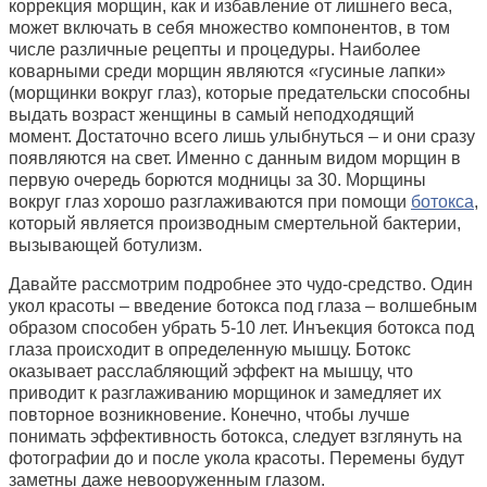
коррекция морщин, как и избавление от лишнего веса,
может включать в себя множество компонентов, в том
числе различные рецепты и процедуры. Наиболее
коварными среди морщин являются «гусиные лапки»
(морщинки вокруг глаз), которые предательски способны
выдать возраст женщины в самый неподходящий
момент. Достаточно всего лишь улыбнуться – и они сразу
появляются на свет. Именно с данным видом морщин в
первую очередь борются модницы за 30. Морщины
вокруг глаз хорошо разглаживаются при помощи
ботокса
,
который является производным смертельной бактерии,
вызывающей ботулизм.
Давайте рассмотрим подробнее это чудо-средство. Один
укол красоты – введение ботокса под глаза – волшебным
образом способен убрать 5-10 лет. Инъекция ботокса под
глаза происходит в определенную мышцу. Ботокс
оказывает расслабляющий эффект на мышцу, что
приводит к разглаживанию морщинок и замедляет их
повторное возникновение. Конечно, чтобы лучше
понимать эффективность ботокса, следует взглянуть на
фотографии до и после укола красоты. Перемены будут
заметны даже невооруженным глазом.