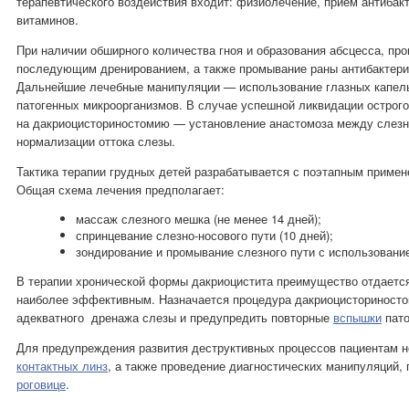
терапевтического воздействия входит: физиолечение, прием антибак
витаминов.
При наличии обширного количества гноя и образования абсцесса, про
последующим дренированием, а также промывание раны антибактер
Дальнейшие лечебные манипуляции — использование глазных капел
патогенных микроорганизмов. В случае успешной ликвидации
острог
на дакриоцисториностомию — установление анастомоза между слез
нормализации оттока слезы.
Тактика терапии грудных детей разрабатывается с поэтапным приме
Общая схема лечения предполагает:
массаж слезного мешка (не менее 14 дней);
спринцевание слезно-носового пути (10 дней);
зондирование и
промывание
слезного пути с использование
В терапии хронической формы дакриоцистита преимущество отдается
наиболее эффективным. Назначается процедура дакриоцисториностом
адекватного дренажа слезы и предупредить повторные
вспышки
пато
Для предупреждения развития деструктивных процессов пациентам н
контактных линз
, а также проведение диагностических манипуляций,
роговице
.