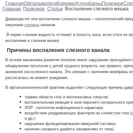
Главная
Офтальмологи
Клиники
Услуги
Цены
Полезное
Спе
Главная
Полезное
Статьи
Воспаление слезного мешка
Дакриоцистит или воспаление слезного
мешка
— патологический проц
закупорки
слезных
каналов
.
В норме слезная жидкость оттекает в полость носа, если этого не п
воспаление в слезном мешке.
Причины воспаления слезного канала
В основе механизма развития болезни лежит нарушение проходимос
обнаружении патологии у детей грудного возраста, как правило, при
аномалия носослезного канала.
Это
связано с наличием
мембраны ил
рассосалась на момент рождения.
В офтальмологической практике выделяют следующие причины дакр
травма области глаз и околоносовых синусов;
воспалительная реакция в зоне верхнего латерального хря
ЛОР - патологии инфекционного характера;
воздействие раздражающих факторов на слизистую глаз (
и др.);
нарушение функционирования иммунной системы;
наличие сахарного диабета (независимо от типа).