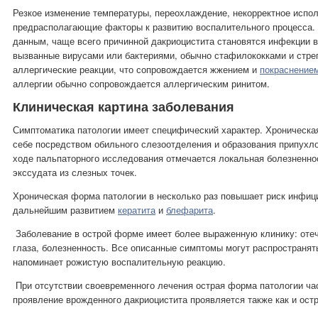
Резкое изменение температуры, переохлаждение, некорректное испо
предрасполагающие факторы к развитию воспалительного процесса.
данным, чаще всего причинной дакриоцистита становятся инфекции 
вызванные вирусами или бактериями, обычно стафилококками и стре
аллергические реакции, что сопровождается жжением и
покраснение
аллергии обычно сопровождается аллергическим ринитом.
Клиническая картина заболевания
Симптоматика патологии имеет специфический характер. Хроническая
себе посредством обильного слезоотделения и образования припухло
ходе пальпаторного исследования отмечается локальная болезненно
экссудата из слезных точек.
Хроническая форма патологии в несколько раз повышает риск инфици
дальнейшим развитием
кератита
и
блефарита
.
Заболевание в острой форме имеет более выраженную клинику: оте
глаза, болезненность. Все описанные симптомы могут распространять
напоминает рожистую воспалительную реакцию.
При отсутствии своевременного лечения острая форма патологии ча
проявление врожденного дакриоцистита проявляется также как и ост