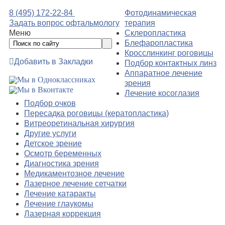
8 (495) 172-22-84
Фотодинамическая
Задать вопрос офтальмологу
терапия
Меню
Склеропластика
Блефаропластика
Кросслинкинг роговицы
Добавить в Закладки
Подбор контактных линз
Аппаратное лечение
зрения
Лечение косоглазия
Подбор очков
Пересадка роговицы (кератопластика)
Витреоретинальная хирургия
Другие услуги
Детское зрение
Осмотр беременных
Диагностика зрения
Медикаментозное лечение
Лазерное лечение сетчатки
Лечение катаракты
Лечение глаукомы
Лазерная коррекция