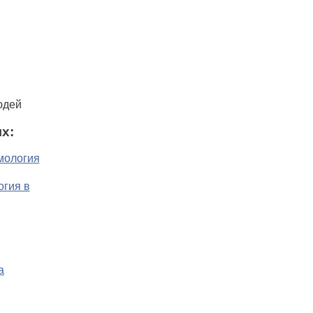
юдей
х: