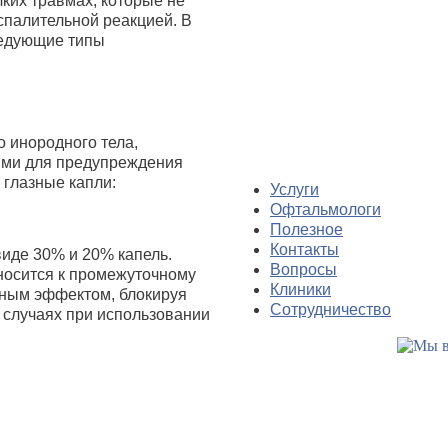
ких травмах, которые не
палительной реакцией. В
ледующие типы
о инородного тела,
ями для предупреждения
 глазные капли:
Услуги
Офтальмологи
Полезное
Контакты
виде 30% и 20% капель.
Вопросы
осится к промежуточному
Клиники
ьным эффектом, блокируя
Сотрудничество
 случаях при использовании