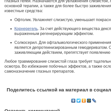
глазных гелей. Назначаются для увлажнения слизистой, 
основной терапии, а также для более быстро заживлени
известные средства:
Офтолик. Увлажняет слизистую, уменьшает покрасн
Корнерегель
. За счет действующего вещества декс
выраженным регенерирующим эффектом.
Солкосерил. Для офтальмологического применения 
является депротеинизированным гемодериватом.
заживляющим действием, препятствует появлению 
Любое травмирование слизистой глаза требует тщатель
осмотра. Во избежание побочных эффектов, а также осл
самоназначение глазных препаратов.
Поделитесь ссылкой на материал в социал
Оставить комментарий