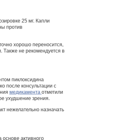
ировке 25 мг. Капли
ны против
точно хорошо переносится,
. Также не рекомендуется в
нтом пиклоксидина
ко после консультации с
ания
медикамента
отметили
ное ухудшение зрения.
акт нежелательно назначать
а основе активного