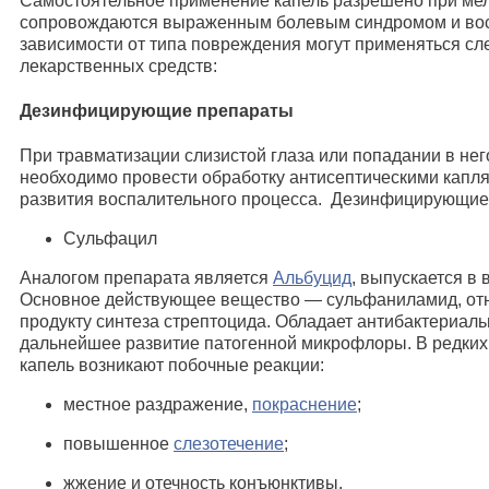
Самостоятельное применение капель разрешено при мел
сопровождаются выраженным болевым синдромом и вос
зависимости от типа повреждения могут применяться с
лекарственных средств:
Дезинфицирующие препараты
При травматизации слизистой глаза или попадании в нег
необходимо провести обработку антисептическими капл
развития воспалительного процесса. Дезинфицирующие
Сульфацил
Аналогом препарата является
Альбуцид
, выпускается в 
Основное действующее вещество — сульфаниламид, отн
продукту синтеза стрептоцида. Обладает антибактериал
дальнейшее развитие патогенной микрофлоры. В редких
капель возникают побочные реакции:
местное раздражение,
покраснение
;
повышенное
слезотечение
;
жжение и отечность конъюнктивы.