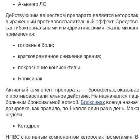
Акьюлар ЛС
Действующим веществом препарата является кеторолак
выраженный противовоспалительный эффект. Средство 
сантибактериальными и мидриатическими глазными кап
применения:
головные боли;
кратковременное снижение зрения;
покраснение конъюнктивы.
Броксинак
Активный компонент препарата — бромфенак, оказыва
и противовоспалительное действие. Не назначается пац
больным бронхиальной астмой.
Броксинак
всегда назнач
дозировке, как правило, по 1 капле один раз в день. Ма
недели.
Кетадроп
НПВС с активным компонентом кеторолак трометамин. 