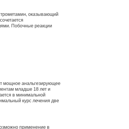
 трометамин, оказывающий
сочетается
лями. Побочные реакции
ет мощное анальгезирующее
иентам младше 18 лет и
ается в минимальной
ксимальный курс лечения две
Возможно применение в