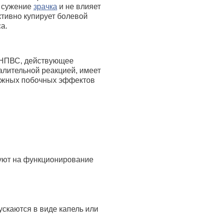
т сужение
зрачка
и не влияет
тивно купирует болевой
са.
 НПВС, действующее
алительной реакцией, имеет
ожных побочных эффектов
уют на функционирование
скаются в виде капель или