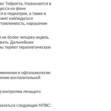
ог Тобропта. Назначается в
цесса на фоне
я в педиатрии, а также в
ожет наблюдаться
утомляемость, нарушение
 не более четырех недель.
овать. Дальнейшее
оры теряют терапевтическую
именения в офтальмологии
нение воспалительной
д контролем лечащего
значаться следующие НПВС: