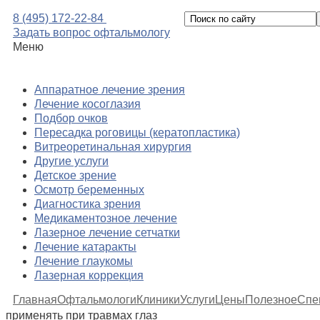
8 (495) 172-22-84
Задать вопрос офтальмологу
Меню
Аппаратное лечение зрения
Лечение косоглазия
Подбор очков
Пересадка роговицы (кератопластика)
Витреоретинальная хирургия
Другие услуги
Детское зрение
Осмотр беременных
Диагностика зрения
Медикаментозное лечение
Лазерное лечение сетчатки
Лечение катаракты
Лечение глаукомы
Лазерная коррекция
Главная
Офтальмологи
Клиники
Услуги
Цены
Полезное
Спе
применять при травмах глаз