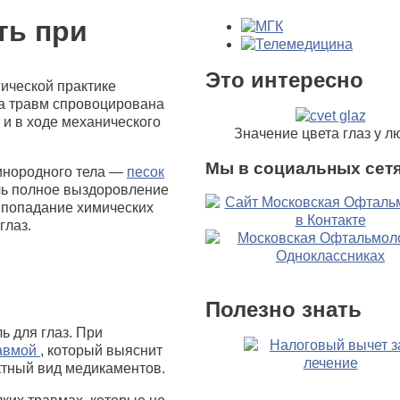
ть при
Это интересно
ической практике
па травм спровоцирована
 и в ходе механического
Значение цвета глаз у л
Мы в социальных сетя
 инородного тела —
песок
ль полное выздоровление
и попадание химических
глаз.
и
Полезно знать
ь для глаз. При
авмой
, который выяснит
ектный вид медикаментов.