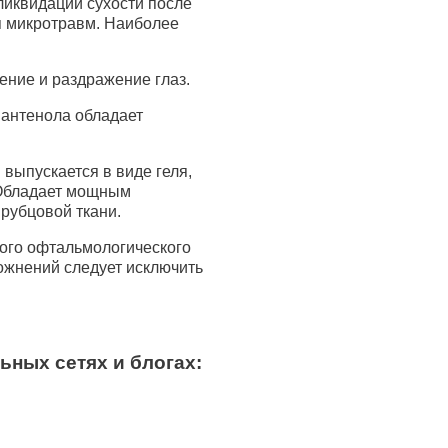
ликвидации сухости после
я микротравм. Наиболее
ение и раздражение глаз.
пантенола обладает
выпускается в виде геля,
 Обладает мощным
рубцовой ткани.
ного офтальмологического
ожнений следует исключить
ьных сетях и блогах: