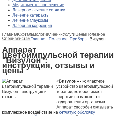
Медикаментозное лечение
Лазерное лечение сетчатки
Лечение катаракты
Лечение глаукомы
Лазерная коррекция
Главная
Офтальмологи
Клиники
Услуги
Цены
Полезное
Специалистам
Главная
Полезное
Приборы
Визулон
Аппарат
цветоимпульсной терапии
"Визулон":
инструкция, отзывы и
цены
«Визулон» -
компактное
устройство цветоимпульсной
терапии, которое имеет
широкие возможности
оздоровления организма.
Аппарат способен оказывать
комплексное воздействие на
сетчатую оболочку
,