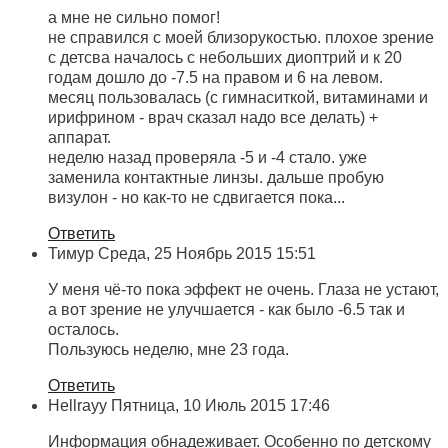
а мне не сильно помог!
не справился с моей близорукостью. плохое зрение
с детсва началось с небольших диоптрий и к 20
годам дошло до -7.5 на правом и 6 на левом.
месяц пользовалась (с гимнаситкой, витаминами и
ирифрином - врач сказал надо все делать) +
аппарат.
неделю назад проверяла -5 и -4 стало. уже
заменила контактные линзы. дальше пробую
визулон - но как-то не сдвигается пока...
Ответить
Тимур
Среда, 25 Ноябрь 2015 15:51
У меня чё-то пока эффект не очень. Глаза не устают,
а вот зрение не улучшается - как было -6.5 так и
осталось.
Пользуюсь неделю, мне 23 года.
Ответить
Hellrayy
Пятница, 10 Июль 2015 17:46
Информация обнадеживает. Особенно по детскому