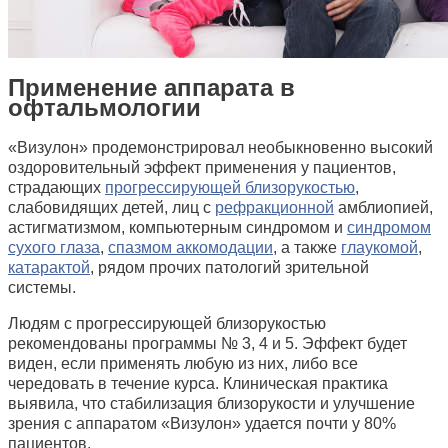
Применение аппарата в
офтальмологии
«Визулон» продемонстрировал необыкновенно высокий
оздоровительный эффект применения у пациентов,
страдающих
прогрессирующей близорукостью
,
слабовидящих детей, лиц с
рефракционной
амблиопией,
астигматизмом, компьютерным синдромом и
синдромом
сухого глаза
,
спазмом аккомодации
, а также
глаукомой
,
катарактой
, рядом прочих патологий зрительной
системы.
Людям с прогрессирующей близорукостью
рекомендованы программы № 3, 4 и 5. Эффект будет
виден, если применять любую из них, либо все
чередовать в течение курса. Клиническая практика
выявила, что стабилизация близорукости и улучшение
зрения с аппаратом «Визулон» удается почти у 80%
пациентов.