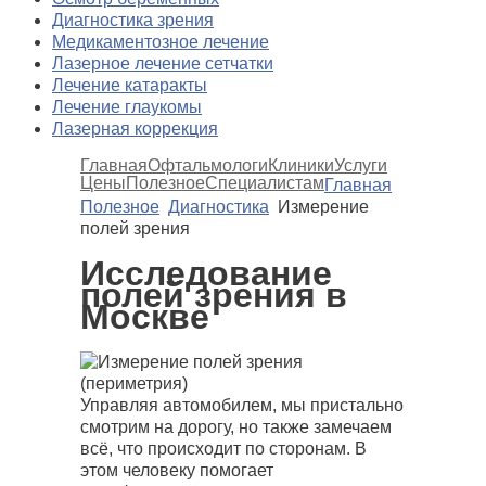
Диагностика зрения
Медикаментозное лечение
Лазерное лечение сетчатки
Лечение катаракты
Лечение глаукомы
Лазерная коррекция
Главная
Офтальмологи
Клиники
Услуги
Цены
Полезное
Специалистам
Главная
Полезное
Диагностика
Измерение
полей зрения
Исследование
полей зрения в
Москве
Управляя автомобилем, мы пристально
смотрим на дорогу, но также замечаем
всё, что происходит по сторонам. В
этом человеку помогает