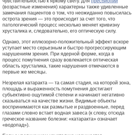
чувствительностью к яркому свету. Для
пресбиопии
(возрастные изменения) характерны также удивленные
замечания пациентов о том, что неожиданно повысилась
острота зрения — это происходит за счет того, что
патологический процесс несколько меняет кривизну
хрусталика и, следовательно, его оптическую силу.
Однако, этот иллюзорно-положительный эффект вскоре
уступает место серьезным и быстро прогрессирующим
нарушениям зрения. При ядерной форме, когда в
процесс помутнения сразу вовлекается оптическая
область хрусталика, такие нарушения отмечаются в
первые же месяцы.
Незрелая катаракта — та самая стадия, на которой зона,
площадь и выраженность помутнения достигают
субъективно ощутимой степени и начинают негативно
сказываться на качестве жизни. Видимые объекты
воспринимаются как размытые и раздвоенные, перед
глазами словно встает водная завеса (к слову, отсюда
греческое название болезни: «катаракта» означает
«водопад»).