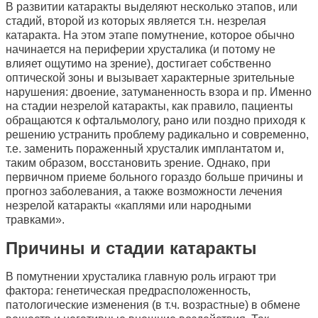
В развитии катаракты выделяют несколько этапов, или
стадий, второй из которых является т.н. незрелая
катаракта. На этом этапе помутнение, которое обычно
начинается на периферии хрусталика (и потому не
влияет ощутимо на зрение), достигает собственно
оптической зоны и вызывает характерные зрительные
нарушения: двоение, затуманенность взора и пр. Именно
на стадии незрелой катаракты, как правило, пациенты
обращаются к офтальмологу, рано или поздно приходя к
решению устранить проблему радикально и современно,
т.е. заменить пораженный хрусталик имплантатом и,
таким образом, восстановить зрение. Однако, при
первичном приеме больного гораздо больше причины и
прогноз заболевания, а также возможности лечения
незрелой катаракты «каплями или народными
травками».
Причины и стадии катаракты
В помутнении хрусталика главную роль играют три
фактора: генетическая предрасположенность,
патологические изменения (в т.ч. возрастные) в обмене