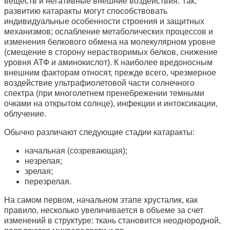
веществ и негативные внешние воздействия. Так,
развитию катаракты могут способствовать
индивидуальные особенности строения и защитных
механизмов; ослабление метаболических процессов и
изменения белкового обмена на молекулярном уровне
(смещение в сторону нерастворимых белков, снижение
уровня АТФ и аминокислот). К наиболее вредоносным
внешним факторам относят, прежде всего, чрезмерное
воздействие ультрафиолетовой части солнечного
спектра (при многолетнем пренебрежении темными
очками на открытом солнце), инфекции и интоксикации,
облучение.
Обычно различают следующие стадии катаракты:
начальная (созревающая);
незрелая;
зрелая;
перезрелая.
На самом первом, начальном этапе хрусталик, как
правило, несколько увеличивается в объеме за счет
изменений в структуре: ткань становится неоднородной,