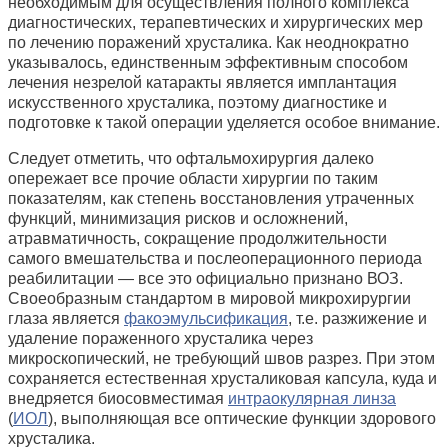
необходимым для осуществления полного комплекса
диагностических, терапевтических и хирургических мер
по лечению поражений хрусталика. Как неоднократно
указывалось, единственным эффективным способом
лечения незрелой катаракты является имплантация
искусственного хрусталика, поэтому диагностике и
подготовке к такой операции уделяется особое внимание.
Следует отметить, что офтальмохирургия далеко
опережает все прочие области хирургии по таким
показателям, как степень восстановления утраченных
функций, минимизация рисков и осложнений,
атравматичность, сокращение продолжительности
самого вмешательства и послеоперационного периода
реабилитации — все это официально признано ВОЗ.
Своеобразным стандартом в мировой микрохирургии
глаза является
факоэмульсификация
, т.е. разжижение и
удаление пораженного хрусталика через
микроскопический, не требующий швов разрез. При этом
сохраняется естественная хрусталиковая капсула, куда и
внедряется биосовместимая
интраокулярная линза
(
ИОЛ
), выполняющая все оптические функции здорового
хрусталика.