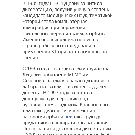
В 1985 году Е.Э. Луцевич защитила
диссертацию, получив ученую степень
кандидата медицинских наук, тематикой
которой стала компьютерная
томография при поражении
зрительного нерва и травмах орбиты.
Именно она выполнила первую в
стране работу по исследованию
применения КТ при патологии органа
зрения.
С 1985 года Екатерина Эммануиловна
Луцевич работает в МГМУ им.
Сеченова, занимая сначала должность
лаборанта, затем – ассистента, далее –
доцента. В 1997 году защитила
докторскую диссертацию под
руководством академика Краснова по
тематике диагностики и лечения
патологий орбит и
век
как структур
придаточного аппарата органа зрения.
После защиты докторской диссертации
с 2002 года и по настоящее время Е.Э.