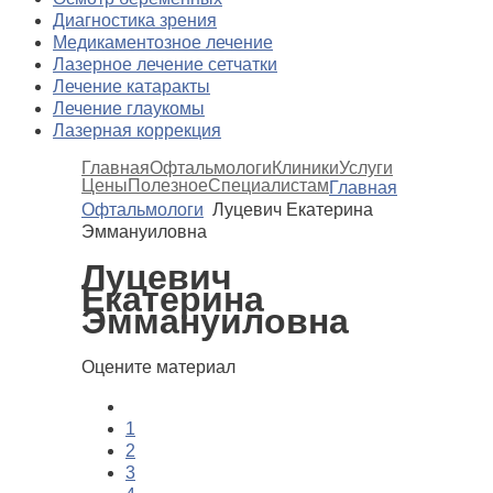
Диагностика зрения
Медикаментозное лечение
Лазерное лечение сетчатки
Лечение катаракты
Лечение глаукомы
Лазерная коррекция
Главная
Офтальмологи
Клиники
Услуги
Цены
Полезное
Специалистам
Главная
Офтальмологи
Луцевич Екатерина
Эммануиловна
Луцевич
Екатерина
Эммануиловна
Оцените материал
1
2
3