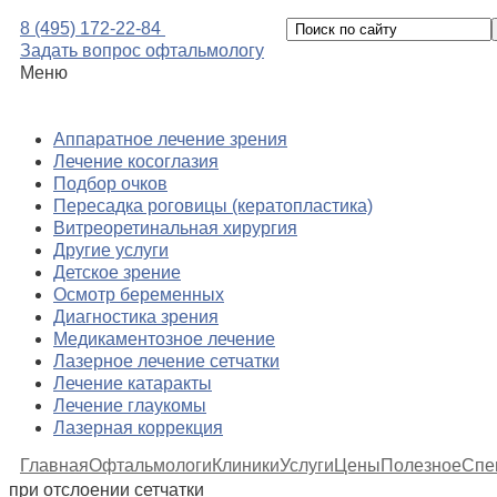
8 (495) 172-22-84
Задать вопрос офтальмологу
Меню
Аппаратное лечение зрения
Лечение косоглазия
Подбор очков
Пересадка роговицы (кератопластика)
Витреоретинальная хирургия
Другие услуги
Детское зрение
Осмотр беременных
Диагностика зрения
Медикаментозное лечение
Лазерное лечение сетчатки
Лечение катаракты
Лечение глаукомы
Лазерная коррекция
Главная
Офтальмологи
Клиники
Услуги
Цены
Полезное
Спе
при отслоении сетчатки