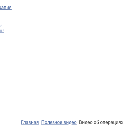
рапия
цы
нз
Главная
Полезное видео
Видео об операциях