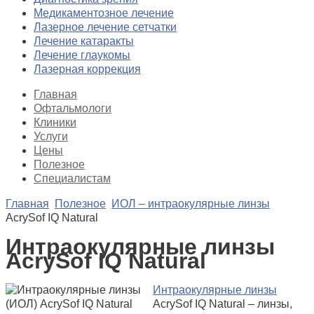
Медикаментозное лечение
Лазерное лечение сетчатки
Лечение катаракты
Лечение глаукомы
Лазерная коррекция
Главная
Офтальмологи
Клиники
Услуги
Цены
Полезное
Специалистам
Главная
Полезное
ИОЛ – интраокулярные линзы
AcrySof IQ Natural
Интраокулярные линзы
AcrySof IQ Natural
Интраокулярные линзы
AcrySof IQ Natural – линзы,