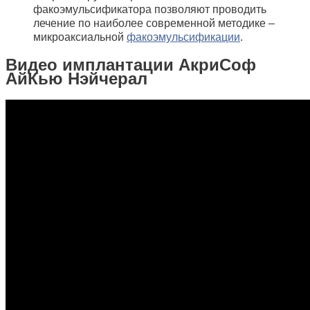
факоэмульсификатора позволяют проводить
лечение по наиболее современной методике –
микроаксиальной
факоэмульсификации
.
Видео имплантации АкриСоф
АйКью Нэйчерал