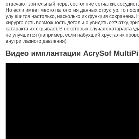
отвечают зрительный нерв, состояние сетчатки, сосудисты
Но если имеет место патология данных структур, то пос
улучшится настолько, насколько их функция сохранена. Н
хирурга есть возможность детально увидеть сетчатку, зр
катаракта их скрывает. В некоторых случаях катаракта у
не улучшится (например, если набухший хрусталик про
внутриглазного давления).
Видео имплантации AcrySof MultiPi