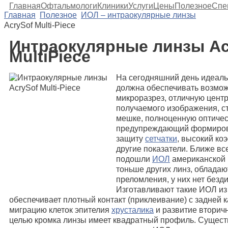
Главная
Офтальмологи
Клиники
Услуги
Цены
Полезное
Спе
Главная
Полезное
ИОЛ – интраокулярные линзы
AcrySof Multi-Piece
Интраокулярные линзы Ac
MultiPiece
На сегодняшний день идеал
должна обеспечивать возмож
микроразрез, отличную центр
получаемого изображения, с
мешке, полноценную оптическ
предупреждающий формиров
защиту
сетчатки
, высокий к
другие показатели. Ближе в
подошли
ИОЛ
американской 
тоньше других линз, облада
преломления, у них нет безд
Изготавливают такие ИОЛ из 
обеспечивает плотный контакт (приклеивание) с задней 
миграцию клеток эпителия
хрусталика
и развитие вторичн
целью кромка линзы имеет квадратный профиль. Суще