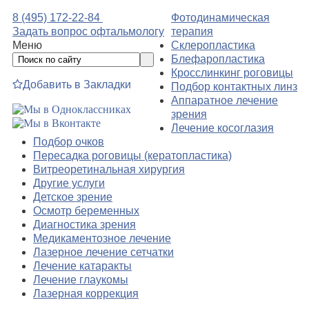
8 (495) 172-22-84
Фотодинамическая
Задать вопрос офтальмологу
терапия
Меню
Склеропластика
Блефаропластика
Кросслинкинг роговицы
Добавить в Закладки
Подбор контактных линз
Аппаратное лечение
зрения
Лечение косоглазия
Подбор очков
Пересадка роговицы (кератопластика)
Витреоретинальная хирургия
Другие услуги
Детское зрение
Осмотр беременных
Диагностика зрения
Медикаментозное лечение
Лазерное лечение сетчатки
Лечение катаракты
Лечение глаукомы
Лазерная коррекция