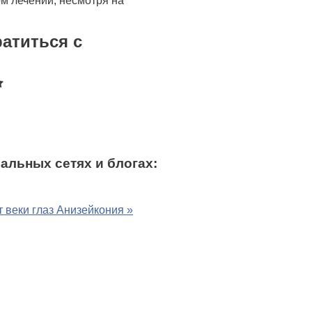
ом лечении, несмотря на
атиться с
альных сетях и блогах:
 веки глаз
Анизейкония »