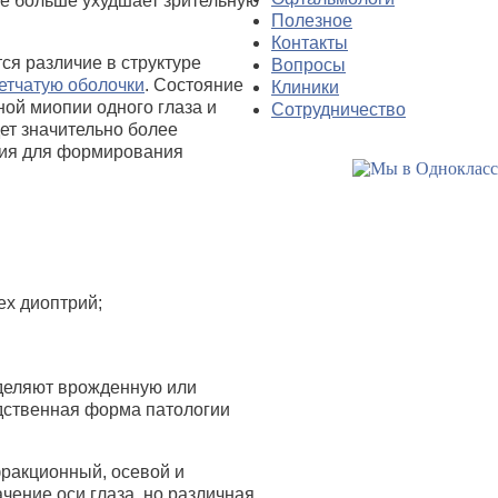
ще больше ухудшает зрительную
Полезное
Контакты
я различие в структуре
Вопросы
етчатую оболочки
. Состояние
Клиники
ой миопии одного глаза и
Сотрудничество
ет значительно более
ния для формирования
ех диоптрий;
деляют врожденную или
дственная форма патологии
фракционный, осевой и
чение оси глаза, но различная