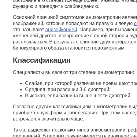
состояние его становится еще более тяжелым, что е
функцию и приводит к слабовидению.
Основной причиной симптомов анизометропии являетс
изображений, которые попадают на правую и левую
с
это называют
анизейконией
. Например, при выраженн
умеренной другого, изображение с одной стороны буд
расплывчатым. В результате слияние двух изображе
бинокулярного образа становится невозможным.
Классификация
Специалисты выделяют три степени анизометропии:
Слабая, при которой различия не превышают тр
Средняя, при различии 3-6 диоптрий;
Высокая, если разница выше шести диоптрий.
Согласно другим классификациям анизометропии вы
приобретенную формы заболевания. При этом насле
встречается значительно чаще.
Также выделяют несколько типов анизометропии: ре
смешанный. В первом случае имеется одинаковое зна