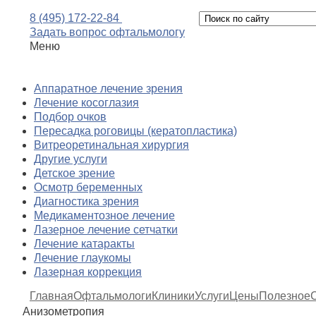
8 (495) 172-22-84
Задать вопрос офтальмологу
Меню
Аппаратное лечение зрения
Лечение косоглазия
Подбор очков
Пересадка роговицы (кератопластика)
Витреоретинальная хирургия
Другие услуги
Детское зрение
Осмотр беременных
Диагностика зрения
Медикаментозное лечение
Лазерное лечение сетчатки
Лечение катаракты
Лечение глаукомы
Лазерная коррекция
Главная
Офтальмологи
Клиники
Услуги
Цены
Полезное
Анизометропия