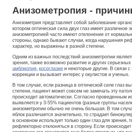
Анизометропия - причин
Анизометрия представляет собой заболевание органо
котором оптическая сила двух глаз имеет различное 
анизометропией часто имеют отклонение от нормаль
стороны, однако бывают случаи, когда нарушения ре
характер, но выражены в разной степени.
Одним из важных последствий анизометропии являетс
зрения, также возможно развитие и других серьезных
амблиопия
,
косоглазие
и некоторые другие. В связи с
коррекции и вызывает интерес у окулистов и ученых.
В том случае, если разница в оптической силе глаз в
степени, пациент может совсем не замечать эту патол
происходит автоматически. Согласно проведенным 
выявляется у 3-55% пациентов (разные группы населе
анизометропии обычно не очень большая. В том случ
яблок различается значительно, то страдает бинокуля
в основном использует только один глаз для зрения, т
рефлекторно отклоняться в сторону. Если происходит 