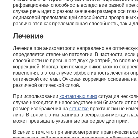
рефракционная способность вследствие разной пре
случае речь идет о разном значении размера оси глаз
одинаковой преломляющей способности прозрачных 
различаются как преломляющая способность, так и дл
Лечение
Лечение при анизометропи направлено на оптическу
определяется степенью патологии. В частности, если
способности не превышает двух диоптрий, то вполне
коррекцией. Иногда при помощи очков можно скорре
изменения, в этом случае эффективность лечения оп
оптической системы. Очковая коррекция основана на 
различной оптической силой.
При использовании
контактных линз
ситуация нескольк
случае находится в непосредственной близости от пов
размер изображения на
сетчатке
практически не изме
линз. В связи с этим разница в рефракции между гла
может превышать указанные ранее две диоптрии.
В связи с тем, что при анизометропии практически вс