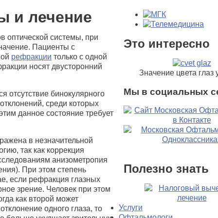
ы и лечение
в оптической системы, при
Это интересно
значение. Пациенты с
ной
рефракции
только с одной
фракции носят двусторонний
Значение цвета глаз 
Мы в социальных с
я отсутствие бинокулярного
 отклонений, среди которых
 этим данное состояние требует
ыражена в незначительной
огию, так как коррекция
исследованиям анизометропия
Полезно знать
ния). При этом степень
ае, если рефракция глазных
рное зрение. Человек при этом
огда как второй может
Услуги
отклонение одного глаза, то
Офтальмологи