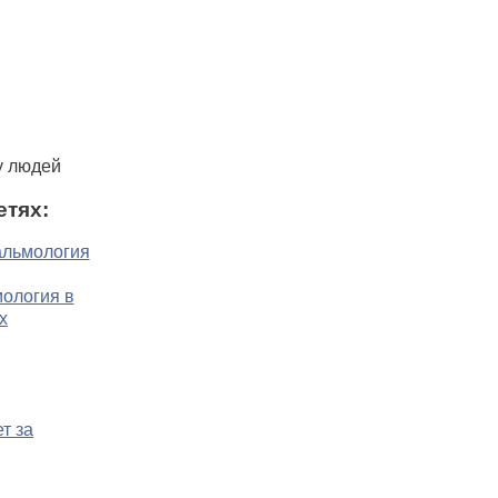
у людей
етях: