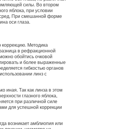
ломляющей силы. Во втором
ного яблока, при условии
сред. При смешанной форме
ина оси глаза.
ю коррекцию. Методика
 разница в рефракционной
 можно обойтись очковой
ктировать и более выраженные
ределяется гибкостью органов
использовании линз с
о иная. Так как линза в этом
ерхности глазного яблока,
няется при различной силе
зами для успешной коррекции
егда возникает амблиопия или