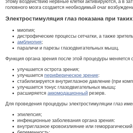
этому воздействию нервные клетки активируются, а в за
головного мозга создается необходимый очаг возбужден
Электростимуляция глаз показана при таких
миопия;
дистрофические процессы сетчатки, а также зрител
амблиопия
;
параличи и парезы глазодвигательных мышц.
Функция органа зрения после этой процедуры меняется
улучшается острота зрения;
улучшается
периферическое зрение
:
стабилизируется внутриглазное давление (при ко
улучшается тонус глазодвигательных мышц:
расширяется
аккомодационный
резерв.
Для проведения процедуры электростимуляции глаз име
эпилепсия;
инфекционные заболевания органа зрения:
внутриглазное кровоизлияние или геморрагический 
беременность;