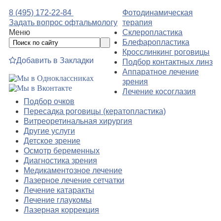
8 (495) 172-22-84
Фотодинамическая
Задать вопрос офтальмологу
терапия
Меню
Склеропластика
Блефаропластика
Кросслинкинг роговицы
Добавить в Закладки
Подбор контактных линз
Аппаратное лечение
зрения
Лечение косоглазия
Подбор очков
Пересадка роговицы (кератопластика)
Витреоретинальная хирургия
Другие услуги
Детское зрение
Осмотр беременных
Диагностика зрения
Медикаментозное лечение
Лазерное лечение сетчатки
Лечение катаракты
Лечение глаукомы
Лазерная коррекция