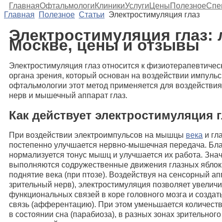
Главная
Офтальмологи
Клиники
Услуги
Цены
Полезное
Спе
Главная
Полезное
Статьи
Электростимуляция глаз
Электростимуляция глаз: 
Москве, цены и отзывы
Электростимуляция глаз относится к физиотерапевтичес
органа зрения, который основан на воздействии импульсн
офтальмологии этот метод применяется для воздействи
нерв и мышечный аппарат глаз.
Как действует электростимуляция г
При воздействии электроимпульсов на мышцы
века
и гл
постепенно улучшается нервно-мышечная передача. Бла
нормализуется тонус мышц и улучшается их работа. Знач
выполняются содружественные движения глазных яблок
поднятие века (при птозе). Воздействуя на сенсорный апп
зрительный нерв), электростимуляция позволяет увеличи
функциональных связей в коре головного мозга и созда
связь (афферентацию). При этом уменьшается количест
в состоянии сна (парабиоза), в разных зонах зрительног