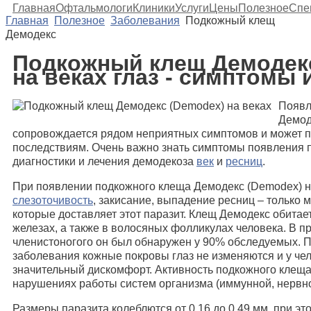
Главная
Офтальмологи
Клиники
Услуги
Цены
Полезное
Спе
Главная
Полезное
Заболевания
Подкожный клещ
Демодекс
Подкожный клещ Демодек
на веках глаз - симптомы 
Появл
Демод
сопровождается рядом неприятных симптомов и может п
последствиям. Очень важно знать симптомы появления 
диагностики и лечения демодекоза
век
и
ресниц
.
При появлении подкожного клеща Демодекс (Demodex) на
слезоточивость
, закисание, выпадение ресниц – только 
которые доставляет этот паразит. Клещ Демодекс обита
железах, а также в волосяных фолликулах человека. В п
членистоногого он был обнаружен у 90% обследуемых. 
заболевания кожные покровы глаз не изменяются и у чел
значительный дискомфорт. Активность подкожного клеща
нарушениях работы систем организма (иммунной, нервно
Размеры паразита колеблются от 0.16 до 0.49 мм, при эт