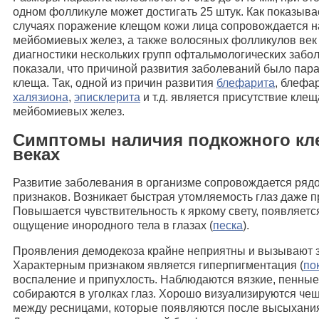
одном фолликуле может достигать 25 штук. Как показывае
случаях поражение клещом кожи лица сопровождается 
мейбомиевых желез, а также волосяных фолликулов век 
диагностики нескольких групп офтальмологических забо
показали, что причиной развития заболеваний было пар
клеща. Так, одной из причин развития
блефарита
, блефа
халязиона
,
эписклерита
и т.д. является присутствие кле
мейбомиевых желез.
Симптомы наличия подкожного кл
веках
Развитие заболевания в организме сопровождается ряд
признаков. Возникает быстрая утомляемость глаз даже п
Повышается чувствительность к яркому свету, появляетс
ощущение инородного тела в глазах (
песка
).
Проявления демодекоза крайне неприятны и вызывают 
Характерным признаком является гиперпигментация (
по
воспаление и припухлость. Наблюдаются вязкие, пенны
собираются в уголках глаз. Хорошо визуализируются че
между ресницами, которые появляются после высыхани