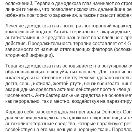
осложнений. Терапию демодекоза глаз начинают со стро
личной гигиены, что позволяет исключить дальнейшие р
избежать повторного заражения, а также повысит эффек
Лечение демодекоза глаз носит разносторонний характер
комплексный подход. Антибактериальные, акарицидные
антигистаминные средства назначают параллельно с пр
действия. Продолжительность терапии составляет от 4-5 
зависимости от наличия отягощающих факторов (осложн
вторичной инфекции).
Терапия демодекоза глаз основывается на регулярном о
образовывающихся чешуйчатых хлопьев. Для этого испо
и календулы на этиловом спирту. Рекомендовано исполь
дегтя, серы, ихтиола, желтой ртути, бензилбензоата, ци
акарицидные средства активно действуют против клеща
численность. Антибактериальные средства на основе ме
как перорально, так и местно, воздействуя на паразити
Хорошо себя зарекомендовали препараты Demodex Comp
для лечения демодекоза глаз, кожных покровов лица и т
антихолинэстеразные средства, которые парализуют рес
воздействуя на его мышечную и нервную ткань. Паралле