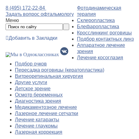
8 (495) 172-22-84
Фотодинамическая
Задать вопрос офтальмологу
терапия
Меню
Склеропластика
Блефаропластика
Кросслинкинг роговицы
Добавить в Закладки
Подбор контактных линз
Аппаратное лечение
зрения
Лечение косоглазия
Подбор очков
Пересадка роговицы (кератопластика)
Витреоретинальная хирургия
Другие услуги
Детское зрение
Осмотр беременных
Диагностика зрения
Медикаментозное лечение
Лазерное лечение сетчатки
Лечение катаракты
Лечение глаукомы
Лазерная коррекция