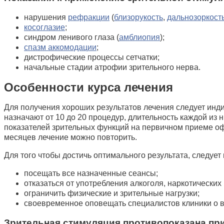
нарушения
рефракции
(
близорукость
,
дальнозоркост
косоглазие
;
синдром ленивого глаза (
амблиопия
);
спазм аккомодации
;
дистрофические процессы сетчатки;
начальные стадии атрофии зрительного нерва.
Особенности курса лечения
Для получения хороших результатов лечения следует инд
назначают от 10 до 20 процедур, длительность каждой из 
показателей зрительных функций на первичном приеме офт
месяцев лечение можно повторить.
Для того чтобы достичь оптимального результата, следуе
посещать все назначенные сеансы;
отказаться от употребления алкоголя, наркотических
ограничить физические и зрительные нагрузки;
своевременное оповещать специалистов клиники о в
Зрительная стимуляция противопоказана при