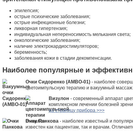
эпилепсия;
острые психические заболевания;
острые инфекционные болезни;
ликворная гипертензия;
индивидуальная непереносимость мелькания света;
онкологические заболевания;
наличие электрокардиостимуляторов;
беременность;
заболевания кожи в стадии декомпенсации.
Наиболее популярные и эффективн
Очки Сидоренко (АМВО-01)
- наиболее соверш
цветоимпульсную терапию и вакуумный массаж. М
Визулон
- современный аппарат цвет
комплексном лечении болезней зрения,
на страницу прибора >>>
Очки Панкова
- наиболее известный и популяр
известен как пациентам, так и врачам. Отличае