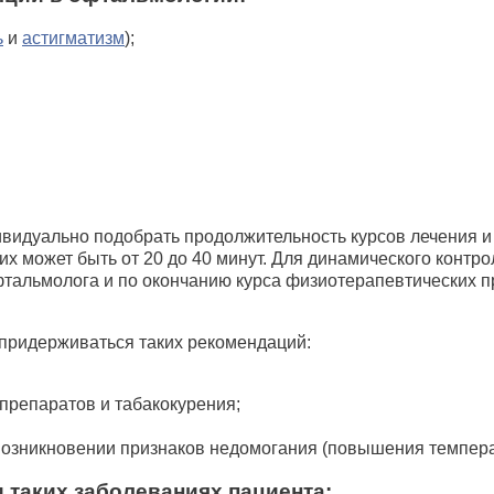
ь
и
астигматизм
);
ивидуально подобрать продолжительность курсов лечения и
них может быть от 20 до 40 минут. Для динамического конт
альмолога и по окончанию курса физиотерапевтических про
т придерживаться таких рекомендаций:
 препаратов и табакокурения;
озникновении признаков недомогания (повышения температ
 таких заболеваниях пациента: