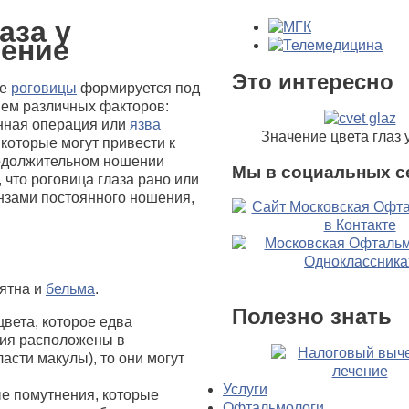
аза у
чение
Это интересно
ие
роговицы
формируется под
ием различных факторов:
енная операция или
язва
Значение цвета глаз 
 которые могут привести к
родолжительном ношении
Мы в социальных с
, что роговица глаза рано или
инзами постоянного ношения,
пятна и
бельма
.
Полезно знать
цвета, которое едва
ния расположены в
асти макулы), то они могут
Услуги
е помутнения, которые
Офтальмологи