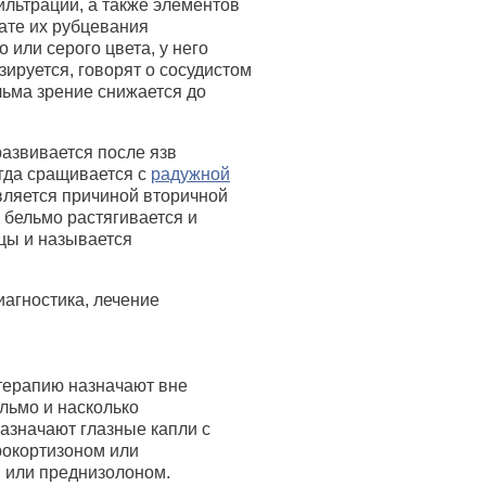
ильтрации, а также элементов
ате их рубцевания
 или серого цвета, у него
зируется, говорят о сосудистом
ьма зрение снижается до
азвивается после язв
гда сращивается с
радужной
вляется причиной вторичной
 бельмо растягивается и
цы и называется
терапию назначают вне
ельмо и насколько
азначают глазные капли с
дрокортизоном или
м или преднизолоном.