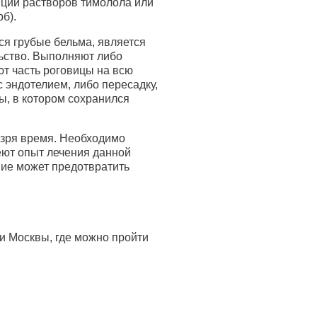
яции растворов тимолола или
б).
ся грубые бельма, является
ьство. Выполняют либо
яют часть роговицы на всю
 эндотелием, либо пересадку,
ы, в котором сохранился
 зря время. Необходимо
еют опыт лечения данной
ние может предотвратить
 Москвы, где можно пройти