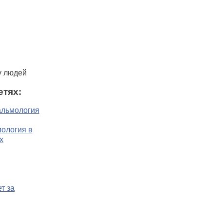
у людей
етях: