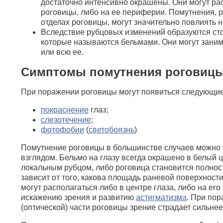
достаточно интенсивно окрашены. Они могут рас
роговицы, либо на ее периферии. Помутнения,
отделах роговицы, могут значительно повлиять н
Вследствие рубцовых изменений образуются ст
которые называются бельмами. Они могут заним
или всю ее.
Симптомы помутнения роговиц
При поражении роговицы могут появиться следующи
покраснение
глаз;
слезотечение
;
фотофобии
(
светобоязнь
)
Помутнение роговицы в большинстве случаев можно
взглядом. Бельмо на глазу всегда окрашено в белый ц
локальным рубцом, либо роговица становится полнос
зависит от того, какова площадь раневой поверхност
могут располагаться либо в центре глаза, либо на ег
искажению зрения и развитию
астигматизма
. При по
(оптической) части роговицы зрение страдает сильнее