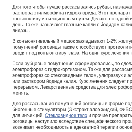
Для того чтобы лучше рассасывались рубцы, назнач
раствора этилморфина гидрохлорида. Этот препарат 
конъюнктиву инъекционным путем. Делают по одной 
день. Также назначают глазные капли с йодидом кали
лидазы.
В конъюнктивальный мешок закладывают 1-2% желту
помутнений роговицы также способствуют протеолит
вводят под конъюнктиву глаза. На один курс лечения 
Если рубцовые помутнения сформировались, то сдел
электрофорез с гидрокортизоном. Также для рассас
электрофорез со стекловидным телом, ультразвук и э
или раствором йодида калия. Курс лечения следует 
перерывом. Лекарственные средства для электрофор
менять.
Для рассасывания помутнений роговицы в форме по
биогенные стимуляторы (Экстракт алоэ жидкий, ФиБС
для инъекций,
Стекловидное тело
и прочие препараты
роговицы наступило вследствие специфического проц
возникает необходимость в адекватной терапии основ