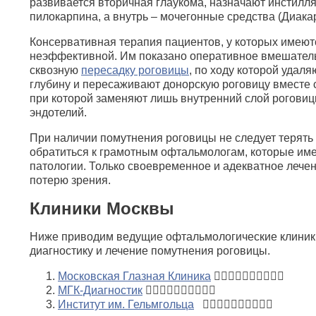
развивается вторичная глаукома, назначают инстилл
пилокарпина, а внутрь – мочегонные средства (Диакар
Консервативная терапия пациентов, у которых имеют
неэффективной. Им показано оперативное вмешател
сквозную
пересадку роговицы
, по ходу которой удал
глубину и пересаживают донорскую роговицу вместе с
при которой заменяют лишь внутренний слой роговиц
эндотелий.
При наличии помутнения роговицы не следует терять
обратиться к грамотным офтальмологам, которые им
патологии. Только своевременное и адекватное лече
потерю зрения.
Клиники Москвы
Ниже приводим ведущие офтальмологические клиники
диагностику и лечение помутнения роговицы.
Московская Глазная Клиника
МГК-Диагностик
Институт им. Гельмгольца