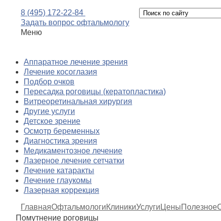
8 (495) 172-22-84
Задать вопрос офтальмологу
Меню
Аппаратное лечение зрения
Лечение косоглазия
Подбор очков
Пересадка роговицы (кератопластика)
Витреоретинальная хирургия
Другие услуги
Детское зрение
Осмотр беременных
Диагностика зрения
Медикаментозное лечение
Лазерное лечение сетчатки
Лечение катаракты
Лечение глаукомы
Лазерная коррекция
Главная
Офтальмологи
Клиники
Услуги
Цены
Полезное
Помутнение роговицы