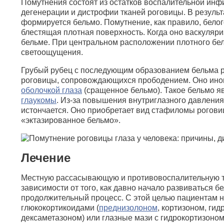
Помутнения состоят из остатков воспалительной инф
дегенерации и дистрофии тканей роговицы. В результ
формируется бельмо. Помутнение, как правило, белого
блестящая плотная поверхность. Когда оно васкуляри
бельме. При центральном расположении плотного бел
светоощущения.
Грубый рубец с последующим образованием бельма р
роговицы, сопровождающихся прободением. Оно ино
оболочкой глаза
(сращенное бельмо). Такое бельмо я
глаукомы
. Из-за повышения внутриглазного давления
истончается. Оно приобретает вид стафиломы рогови
«эктазированное бельмо».
Лечение
Местную рассасывающую и противовоспалительную 
зависимости от того, как давно начало развиваться б
продолжительный процесс. С этой целью пациентам н
глюкокортикоидами (
преднизолоном
, кортизоном, ги
дексаметазоном) или глазные мази с гидрокортизоно