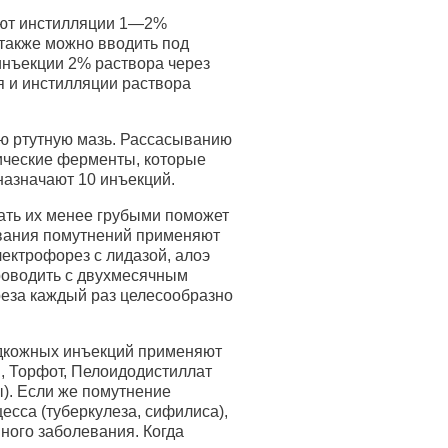
ают инстилляции 1—2%
также можно вводить под
инъекции 2% раствора через
я и инстилляции раствора
ю ртутную мазь. Рассасыванию
ические ферменты, которые
назначают 10 инъекций.
ать их менее грубыми поможет
ывания помутнений применяют
лектрофорез с лидазой, алоэ
проводить с двухмесячным
еза каждый раз целесообразно
дкожных инъекций применяют
, Торфот, Пелоидодистиллат
). Если же помутнение
есса (туберкулеза, сифилиса),
ного заболевания. Когда