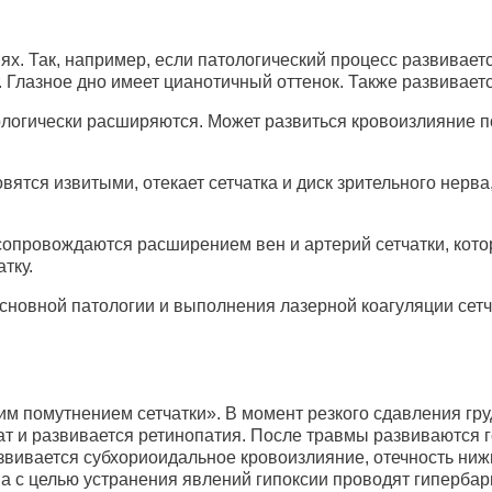
х. Так, например, если патологический процесс развивает
Глазное дно имеет цианотичный оттенок. Также развивается
логически расширяются. Может развиться кровоизлияние по
ятся извитыми, отекает сетчатка и диск зрительного нерва,
опровождаются расширением вен и артерий сетчатки, кото
тку.
сновной патологии и выполнения лазерной коагуляции сетч
помутнением сетчатки». В момент резкого сдавления грудн
дат и развивается ретинопатия. После травмы развиваются
звивается субхориоидальное кровоизлияние, отечность нижн
 а с целью устранения явлений гипоксии проводят гиперба