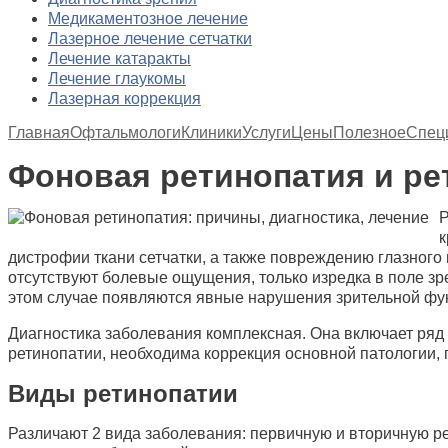
Медикаментозное лечение
Лазерное лечение сетчатки
Лечение катаракты
Лечение глаукомы
Лазерная коррекция
Главная
Офтальмологи
Клиники
Услуги
Цены
Полезное
Спец
Фоновая ретинопатия и ре
Р
к
дистрофии ткани сетчатки, а также повреждению глазног
отсутствуют болевые ощущения, только изредка в поле зр
этом случае появляются явные нарушения зрительной фу
Диагностика заболевания комплексная. Она включает ряд 
ретинопатии, необходима коррекция основной патологии, 
Виды ретинопатии
Различают 2 вида заболевания: первичную и вторичную р