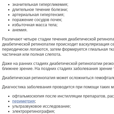
значительная гипергликемия;
длительное течение болезни;
артериальная гипертензия;
поражение сосудов почек;
избыточная масса тела;
анемия.
Различают четыре стадии течения диабетической ретиноп
диабетической ретинопатии происходит васкуляризация с
периодически лопаются, затем формируется глиальная тк
частичная или полная слепота.
Даже на ранних стадиях диабетической ретинопатии резко
ближнее зрение. На поздних стадиях заболевания зрение 
Диабетическая ретинопатия может осложниться гемофта
Диагностика заболевания проводится при помощи таких м
офтальмоскопия после инстилляции препаратов, р
периметрия
;
ультразвуковое исследование;
электроретинография;