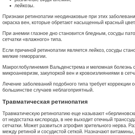
лейкозы.
Признаки ретинопатии неодинаковые при этих заболевания
окраска вен, которые обретают насыщенный красный цвет. 
При анемии глазное дно становится бледным, сосуды пато
сетчатки «влажного» типа.
Если причиной ретинопатии является лейкоз, сосуды станов
мелкие геморрагии.
Макроглобулинемия Вальденстрема и меломная болезнь с
микроаневризм, закупоркой вен и кровоизлияниями в сетча
Лечение заболеваний подобного типа требует коррекции о
большинстве случаев неблагоприятный.
Травматическая ретинопатия
Травматическую ретинопатию еще называют «берлиновским 
от недостатка кислорода, в нее выходит отечный транссу
сетчатки. Может развиться атрофия зрительного нерва. Ра
между ретиной и сосудистой сеткой. Назначают витамины,