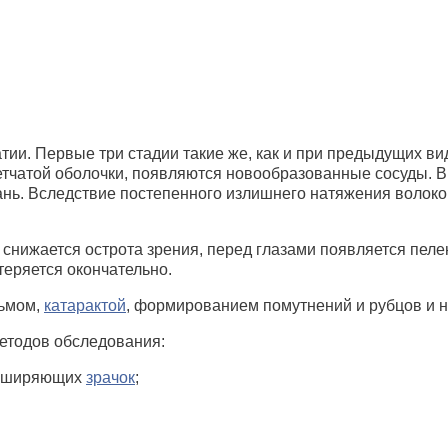
атии. Первые три стадии такие же, как и при предыдущих 
етчатой оболочки, появляются новообразованные сосуды. 
ань. Вследствие постепенного излишнего натяжения волоко
 снижается острота зрения, перед глазами появляется пе
теряется окончательно.
льмом,
катарактой
, формированием помутнений и рубцов и н
етодов обследования:
асширяющих
зрачок
;