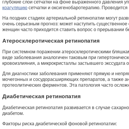
глубокие слои сетчатки на фоне выраженного давления у
коагуляцию
сетчатки и оксигенобаротерапию. Проводится 
На поздних стадиях артериальной ретинопатии могут разв
очень серьезным прогноз: может наступить существенное 
женщин часто приходится ставить вопрос о прерывании б
Атеросклеротическая ретинопатия
При системном поражении атеросклеротическими бляшками
виде заболевания аналогичен таковым при гипертоническо
кровоизлияния, а микрокристаллы застывшего экссудата о
Для диагностики заболевания применяют прямую и непрям
мочегонных и сосудорасширяющих препаратов, а также ан
протеолитических ферментов. Эта патология часто осложн
Диабетическая ретинопатия
Диабетическая ретинопатия развивается в случае сахарно
диабетом.
Факторы риска диабетической фоновой ретинопатии: