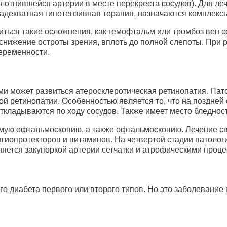
плотнившейся артерии в месте перекреста сосудов). Для л
адекватная гипотензивная терапия, назначаются комплекс
иться такие осложнения, как гемофтальм или тромбоз вен с
снижение остроты зрения, вплоть до полной слепоты. При 
еременности.
 может развиться атеросклеротическая ретинопатия. Пато
й ретинопатии. Особенностью является то, что на поздней
ткладываются по ходу сосудов. Также имеет место бледност
ую офтальмоскопию, а также офтальмоскопию. Лечение сво
гиопротекторов и витаминов. На четвертой стадии патолог
яется закупоркой артерии сетчатки и атрофическими проце
го диабета первого или второго типов. Но это заболевание