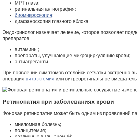
МРТ глаза;
ретинальная ангиография;
биомикроскопия
;
диафаноскопия глазного яблока.
Эндокринолог назначает лечение, которое позволяет подд
препаратов:
витамины;
препараты, улучшающие микроциркуляцию крови;
антиагреганты.
При появлении симптомов отслойки сетчатки экстренно в
операция
витрэктомия
или витреоретинальное вмешатель
Ретинопатия при заболеваниях крови
Фоновая ретинопатия может быть одним из проявлений пат
миеломная болезнь;
полицитемия;
различные виды анемий;