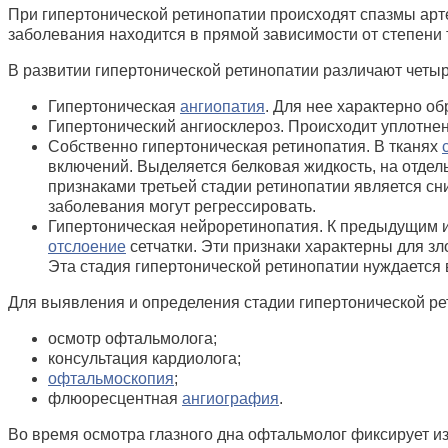
При гипертонической ретинопатии происходят спазмы ар
заболевания находится в прямой зависимости от степени 
В развитии гипертонической ретинопатии различают четыр
Гипертоническая
ангиопатия
. Для нее характерно о
Гипертонический ангиосклероз. Происходит уплотнен
Собственно гипертоническая ретинопатия. В тканях
включений. Выделяется белковая жидкость, на отдел
признаками третьей стадии ретинопатии является сн
заболевания могут регрессировать.
Гипертоническая нейроретинопатия. К предыдущим из
отслоение
сетчатки. Эти признаки характерны для з
Эта стадия гипертонической ретинопатии нуждается 
Для выявления и определения стадии гипертонической ре
осмотр офтальмолога;
консультация кардиолога;
офтальмоскопия
;
флюоресцентная
ангиография
.
Во время осмотра глазного дна офтальмолог фиксирует и