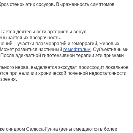
броз стенок этих сосудов. Выраженность симптомов
сается деятельности артериол и венул.
еньшается их прозрачность.
ений – участки плазморрагий и геморрагий, жировых
. Может развиться частичный
гемофтальм
. Субъективными
 После адекватной гипотензивной терапии эти признаки
ьного нерва, выделяется экссудат, происходит локальное
ется при наличии хронической почечной недостаточности.
 зрения.
акже синдром Салюса-Гунна (вены смещаются в более