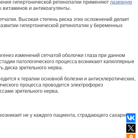
ечения гипертонической ретинопатии применяют
лазерную
ы витаминов и антикоагулянты.
етчатки. Высокая степень риска этих осложнений делает
развитии гипертонической ретинопатии у беременных
генез изменений сетчатой оболочки глаза при данном
 стадии патологического процесса возникают капиллярные
ь диска зрительного нерва.
дится к терапии основной болезни и антисклеротических,
ического процесса проводится электрофорез
ссами зрительного нерва.
 возникает не у каждого пациента, страдающего сахарным