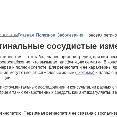
иалистам
Главная
Полезное
Заболевания
Фоновая ретино
тинальные сосудистые изм
етинопатия – это заболевание органов зрения, при котор
ровоснабжение, что вызывает дисфункцию сетчатки. В коне
о нерва и полной слепоте. Для ретинопатии не характерны
ения могут отмечаться «слепые зоны» (
скотомы
) и плавающ
нкции.
инструментальных исследований и консультации разных спе
прием таких лекарственных средств, как антикоагулянты, 
етинопатию. Первичная ретинопатия не связана с воспалит