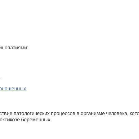
инопатиями:
.
доношенных
.
твие патологических процессов в организме человека, кот
токсикозе беременных.