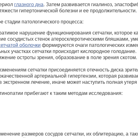
териол
глазного дна
. Затем развивается гиалиноз, эластофи
тяжести гипертонической болезни и ее продолжительности.
е стадии патологического процесса:
братимое нарушение функционирования сетчатки, которое ка
ие сосудистых стенок атеросклеротическими бляшками, ум
сетчатой оболочки
формируются очаги патологических измен
ьных участках сетчатки происходит кислородное голодание
ижение остроты зрения, образование в поле зрения скотом.
менениям сетчатки присоединяется отечность диска зрител
локачественной артериальной гипертензии, которая развива
в экстренном лечение, иначе может наступить полная утеря
тинопатии прибегают к таким методам исследования:
зменение размеров сосудов сетчатки, их облитерацию, а т