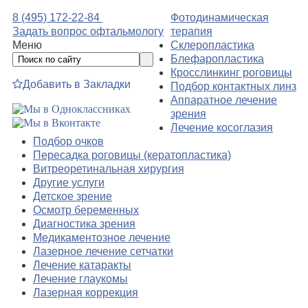
8 (495) 172-22-84
Фотодинамическая
Задать вопрос офтальмологу
терапия
Меню
Склеропластика
Блефаропластика
Кросслинкинг роговицы
Добавить в Закладки
Подбор контактных линз
Аппаратное лечение
зрения
Лечение косоглазия
Подбор очков
Пересадка роговицы (кератопластика)
Витреоретинальная хирургия
Другие услуги
Детское зрение
Осмотр беременных
Диагностика зрения
Медикаментозное лечение
Лазерное лечение сетчатки
Лечение катаракты
Лечение глаукомы
Лазерная коррекция