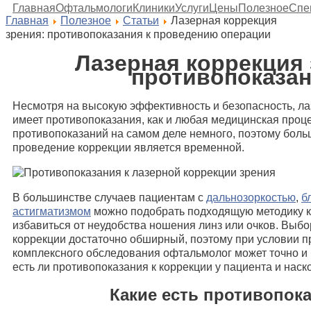
Главная
Офтальмологи
Клиники
Услуги
Цены
Полезное
Спе
Главная
Полезное
Статьи
Лазерная коррекция
зрения: противопоказания к проведению операции
Лазерная коррекция 
противопоказа
Несмотря на высокую эффективность и безопасность, ла
имеет противопоказания, как и любая медицинская проц
противопоказаний на самом деле немного, поэтому боль
проведение коррекции является временной.
В большинстве случаев пациентам с
дальнозоркостью
,
б
астигматизмом
можно подобрать подходящую методику к
избавиться от неудобства ношения линз или очков. Выб
коррекции достаточно обширный, поэтому при условии п
комплексного обследования офтальмолог может точно и
есть ли противопоказания к коррекции у пациента и наск
Какие есть противопок