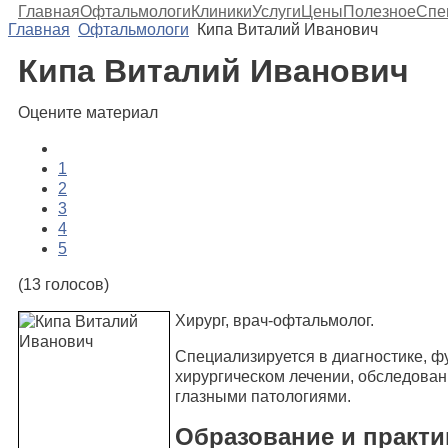
Главная
Офтальмологи
Клиники
Услуги
Цены
Полезное
Спе
Главная
Офтальмологи
Кипа Виталий Иванович
Кипа Виталий Иванович
Оцените материал
1
2
3
4
5
(13 голосов)
Хирург, врач-офтальмолог.
Специализируется в диагностике, ф
хирургическом лечении, обследова
глазными патологиями.
Образование и практи