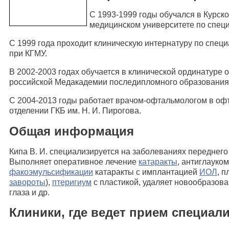
С 1993-1999 годы обучался в Курск
медицинском университете по спец
С 1999 года проходит клиническую интернатуру по спец
при КГМУ.
В 2002-2003 годах обучается в клинической ординатуре 
российской Медакадемии последипломного образования
С 2004-2013 годы работает врачом-офтальмологом в оф
отделении ГКБ им. Н. И. Пирогова.
Общая информация
Кипа В. И. специализируется на заболеваниях переднего 
Выполняет оперативное лечение
катаракты
, антиглауко
факоэмульсификации
катаракты с имплантацией
ИОЛ
, 
завороты
),
птеригиум
с пластикой, удаляет новообразова
глаза и др.
Клиники, где ведет прием специали