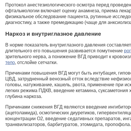
Протокол анестезиологического осмотра перед проведен
офтальмологии включает оценку анамнеза, приема лека
физикальное обследование пациента, рутинные исслед
диагностику, а также премедикацию (чаще для анксиолиза
Наркоз и внутриглазное давление
В норме показатель внутриглазного давления составляет 
длительного его повышения развивается помутнение
ро
зрительного нерва, а понижение ВГД приводит к кровои
тело
, отслойке сетчатки.
Причинами повышения ВГД могут быть интубация, гипов
ЦВД, затрудненный венозный отток вследствие нефизио
головы, натуживание, кашель, рвота, применение при и
легких режима ПДКВ, введение кетамина, суксаметония 
глубина наркоза.
Причинами снижения ВГД являются введение ингибитор
(ацетоламида), осмотических диуретиков, гипервентиляц
концентрации О2, введение седативных препаратов, инг
транквилизаторов, барбитуратов, этомидата, пропофола.