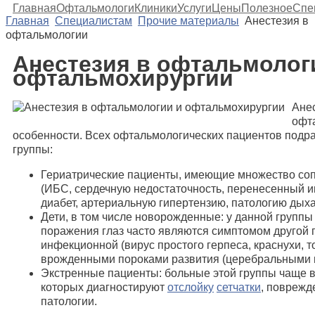
Главная
Офтальмологи
Клиники
Услуги
Цены
Полезное
Спе
Главная
Специалистам
Прочие материалы
Анестезия в
офтальмологии
Анестезия в офтальмолог
офтальмохирургии
Ане
офт
особенности. Всех офтальмологических пациентов подр
группы:
Гериатрические пациенты, имеющие множество со
(ИБС, сердечную недостаточность, перенесенный 
диабет, артериальную гипертензию, патологию дыха
Дети, в том числе новорожденные: у данной группы
поражения глаз часто являются симптомом другой 
инфекционной (вирус простого герпеса, краснухи, т
врожденными пороками развития (церебральными н
Экстренные пациенты: больные этой группы чаще вс
которых диагностируют
отслойку
сетчатки
, поврежд
патологии.