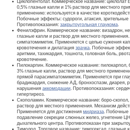
Циклопентолат. Коммерческое название: циклолат 
0,5% глазные капли и 1% раствор для местного при
применению: используется в качестве короткодейс
Побочные эффекты: судороги, атаксия, зрительные
Противопоказания:
закрытоугольная глаукома
.
Фенилэфрин. Коммерческое название: визадрон, 
глазные капли и раствор для местного применения.
симпатомиметик. Применяется с целью сужения кап
кровотечения и дилатация
зрачка
. Побочные эффек
аритмии, тахикардия, тошнота, головная боль, рво
кровотечение.
Пилокарпин. Коммерческое название: пилокарпол, б
3% глазные капли, раствор для местного применен
прямой парасимпатомиметик. Применяется при гла
брадикардия, снижение АД, бронхоспазм, диарея, р
нарушения
аккомодации
. Противопоказания: серде
гипертиреоз.
Скополамин. Коммерческое название: боро-скопол,
раствор для местного применения. Механизм дейст
Применяется для достижения
мидриаза
. Побочные
подавление секреции слюнных желез, угнетение Ц
дыхательного центра. Противопоказан при закрытоу
Тимолол. Торговое название: тимогексал, глазные к