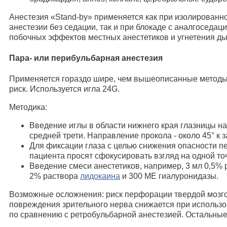
Анестезия «Stand-by» применяется как при изолированн
анестезии без седации, так и при блокаде с аналгоседа
побочных эффектов местных анестетиков и угнетения д
Пара- или перибульбарная анестезия
Применяется гораздо шире, чем вышеописанные методы
риск. Используется игла 24G.
Методика:
Введение иглы в области нижнего края глазницы на
средней трети. Направление прокола - около 45° к 
Для фиксации глаза с целью снижения опасности п
пациента просят сфокусировать взгляд на одной то
Введение смеси анестетиков, например, 3 мл 0,5% 
2% раствора
лидокаина
и 300 МЕ гиалуронидазы.
Возможные осложнения: риск перфорации твердой мозго
повреждения зрительного нерва снижается при использо
по сравнению с ретробульбарной анестезией. Остальные