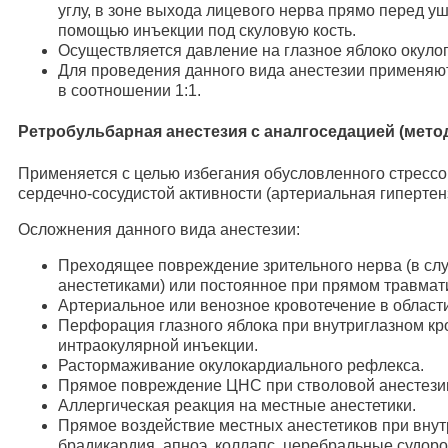
углу, в зоне выхода лицевого нерва прямо перед у
помощью инъекции под скуловую кость.
Осуществляется давление на глазное яблоко окуло
Для проведения данного вида анестезии применяю
в соотношении 1:1.
Ретробульбарная анестезия с аналгоседацией (метод
Применяется с целью избегания обусловленного стресс
сердечно-сосудистой активности (артериальная гипертен
Осложнения данного вида анестезии:
Преходящее повреждение зрительного нерва (в сл
анестетиками) или постоянное при прямом травмат
Артериальное или венозное кровотечение в област
Перфорация глазного яблока при внутриглазном кр
интраокулярной инъекции.
Растормаживание окулокардиального рефлекса.
Прямое повреждение ЦНС при стволовой анестези
Аллергическая реакция на местные анестетики.
Прямое воздействие местных анестетиков при внут
брадикардия, апноэ, коллапс, церебральные судор