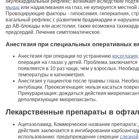
окулокардиальный рефлекс: возникает вследствие подт
мышц
или надавливания на глаз, не купируется местной 
Провоцирующие факторы - гипоксемия, гиперкапния, стр
вагальный рефлекс с развитием брадикардии и нарушен
до АВ-блокады или асистолии; также возможна тахикард
предсердий. Лечение симптоматическое.
Анестезия при специальных оперативных 
Анестезия при операции по устранению
косоглазия
операция на глазах у детей. Проблема заключается в
появляется в 10 раз чаще, чем у взрослых. Необхо
температуры и капнометрия.
Анестезия у пациентов после травмы глаза. Необхо
интубации. Преоксигенация: нельзя касаться повре
Прекураризация: дождаться действия миорелаксант
деполяризующие миорелаксанты.
Лекарственные препараты в офта
Ацетазоламид. Коммерческое название препарата:
действия заключается в ингибировании карбоангид
использованию: предупреждение секреции
слезной