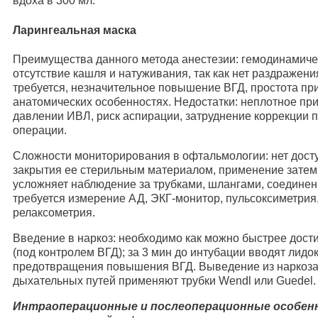
вдоха в 300 мл.
Ларингеальная маска
Преимущества данного метода анестезии: гемодинамиче
отсутствие кашля и натуживания, так как нет раздражени
требуется, незначительное повышение ВГД, простота п
анатомических особенностях. Недостатки: неплотное п
давлении ИВЛ, риск аспирации, затруднение коррекции 
операции.
Сложности мониторирования в офтальмологии: нет досту
закрытия ее стерильным материалом, применение зате
усложняет наблюдение за трубками, шлангами, соединен
требуется измерение АД, ЭКГ-монитор, пульсоксиметрия
релаксометрия.
Введение в наркоз: необходимо как можно быстрее дости
(под контролем ВГД); за 3 мин до интубации вводят лидока
предотвращения повышения ВГД. Выведение из наркоза
дыхательных путей применяют трубки Wendl или Guedel.
Интраоперационные и послеоперационные особен