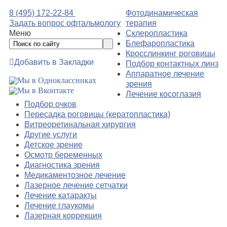
8 (495) 172-22-84
Фотодинамическая
Задать вопрос офтальмологу
терапия
Меню
Склеропластика
Блефаропластика
Кросслинкинг роговицы
Добавить в Закладки
Подбор контактных линз
Аппаратное лечение
зрения
Лечение косоглазия
Подбор очков
Пересадка роговицы (кератопластика)
Витреоретинальная хирургия
Другие услуги
Детское зрение
Осмотр беременных
Диагностика зрения
Медикаментозное лечение
Лазерное лечение сетчатки
Лечение катаракты
Лечение глаукомы
Лазерная коррекция