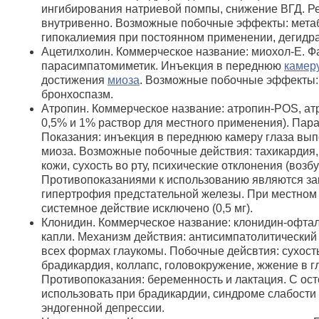
ингибирования натриевой помпы, снижение ВГД. Р
внутривенно. Возможные побочные эффекты: метаб
гипокалиемия при постоянном применении, дегидр
Ацетилхолин. Коммерческое название: миохол-Е. Ф
парасимпатомиметик. Инъекция в переднюю
камеру
достижения
миоза
. Возможные побочные эффекты: 
бронхоспазм.
Атропин. Коммерческое название: атропин-POS, ат
0,5% и 1% раствор для местного применения). Пар
Показания: инъекция в переднюю камеру глаза вы
миоза. Возможные побочные действия: тахикардия
кожи, сухость во рту, психические отклонения (воз
Противопоказаниями к использованию являются з
гипертрофия предстательной железы. При местном 
системное действие исключено (0,5 мг).
Клонидин. Коммерческое название: клонидин-офта
капли. Механизм действия: антисимпатолитический
всех формах глаукомы. Побочные дейсвтия: сухость 
брадикардия, коллапс, головокружение, жжение в гл
Противопоказания: беременность и лактация. С ос
использовать при брадикардии, синдроме слабости 
эндогенной депрессии.