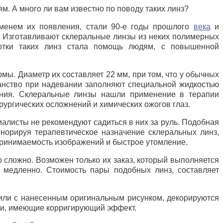
. А много ли вам известно по поводу таких линз?
еменем их появления, стали 90-е годы прошлого
века
и
. Изготавливают склеральные линзы из неких полимерных
ботки таких линз стала помощь людям, с повышенной
ы. Диаметр их составляет 22 мм, при том, что у обычных
ранство при надевании заполняют специальной жидкостью
жения. Склеральные линзы нашли применение в терапии
ирургических осложнений и химических ожогов глаз.
иалисты не рекомендуют садиться в них за руль. Подобная
гнорируя терапевтическое назначение склеральных линз,
спринимаемость изображений и быстрое утомление.
о сложно. Возможен только их заказ, который выполняется
о медленно. Стоимость пары подобных линз, составляет
 или с нанесенным оригинальным рисунком, декорируются
ли, имеющие корригирующий эффект.