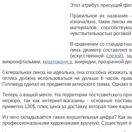
Этот атрибут, присущий фи
Правильное их название 
изначально, такие линзы и
материалов, способству
чувствительностью роговой 
В сравнении со стандартны
линз, диаметр составляет
(искусственной
слезой
), з
микроофтальмии,
кератоконуса
, аниридии, прозрачной де
Склеральная линза не идеальна, она способна искажать з
оптика должна использоваться не дольше 6 часов, прав
Голливуд сделал их предметом актерского грима. Однако 
Теперь о вашей мечте. На территории постсоветского про
нескоро, так как интернет-магазины - основные поста
приметно 130$, плюс цена за доставку, которая тоже варь
Из чего складывается такая внушительная цифра? Как в
профессиональными художниками вручную. Существует и 