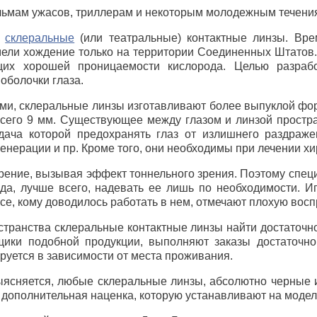
льмам ужасов, триллерам и некоторым молодежным течениям
-
склеральные
(или театральные) контактные линзы. Вр
мели хождение только на территории Соединенных Штатов
ющих хорошей проницаемости кислорода. Целью разра
оболочки глаза.
ми, склеральные линзы изготавливают более выпуклой форм
 всего 9 мм. Существующее между глазом и линзой прост
адача которой предохранять глаз от излишнего раздра
генерации и пр. Кроме того, они необходимы при лечении х
рение, вызывая эффект тоннельного зрения. Поэтому спец
да, лучше всего, надевать ее лишь по необходимости. И
все, кому доводилось работать в нем, отмечают плохую во
странства склеральные контактные линзы найти достаточн
вщики подобной продукции, выполняют заказы достаточн
ируется в зависимости от места проживания.
ыясняется, любые склеральные линзы, абсолютно черные
дополнительная наценка, которую устанавливают на моде