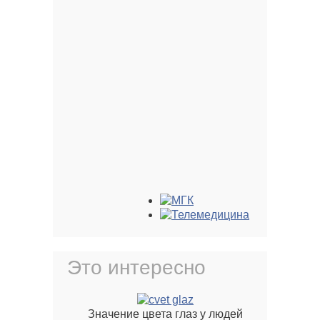
Михайлович
Федорович
Маклаков
Панков Олег
Алексей
Павлович
Николаевич
Поляк Борис
Львович
Федоров
Филатов
Святослав
Владимир
Николаевич
Петрович
Юнге Эдуард
Андреевич
Это интересно
Значение цвета глаз у людей