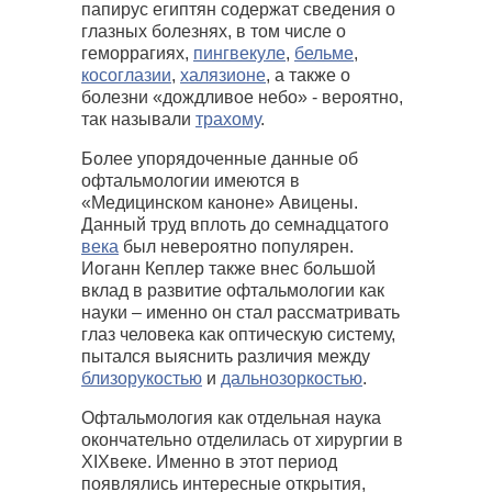
папирус египтян содержат сведения о
глазных болезнях, в том числе о
геморрагиях,
пингвекуле
,
бельме
,
косоглазии
,
халязионе
, а также о
болезни «дождливое небо» - вероятно,
так называли
трахому
.
Более упорядоченные данные об
офтальмологии имеются в
«Медицинском каноне» Авицены.
Данный труд вплоть до семнадцатого
века
был невероятно популярен.
Иоганн Кеплер также внес большой
вклад в развитие офтальмологии как
науки – именно он стал рассматривать
глаз человека как оптическую систему,
пытался выяснить различия между
близорукостью
и
дальнозоркостью
.
Офтальмология как отдельная наука
окончательно отделилась от хирургии в
XIXвеке. Именно в этот период
появлялись интересные открытия,