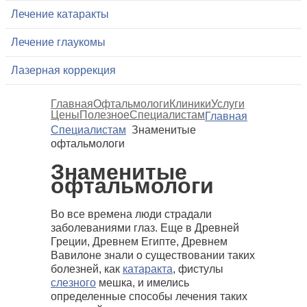
Лечение катаракты
Лечение глаукомы
Лазерная коррекция
Главная
Офтальмологи
Клиники
Услуги
Цены
Полезное
Специалистам
Главная
Специалистам
Знаменитые
офтальмологи
Знаменитые
офтальмологи
Во все времена люди страдали
заболеваниями глаз. Еще в Древней
Греции, Древнем Египте, Древнем
Вавилоне знали о существовании таких
болезней, как
катаракта
, фистулы
слезного
мешка, и имелись
определенные способы лечения таких