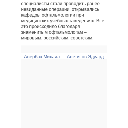
специалисты стали проводить ранее
невиданные операции, открывались
кафедры офтальмологии при
медицинских учебных заведениях. Все
это происходило благодаря
знаменитым офтальмологам –
мировым, российским, советским.
Авербах Михаил
Аветисов Эдуард
Иосифович
Сергеевич
Гарольд Ридли
Гельмгольц
Герман Людвиг
Фердинанд
Головин Сергей
Ерошевский
Селиванович
Тихон Иванович
Краснов Михаил
Майчук Юрий