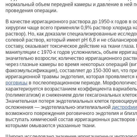
нормальный объем передней камеры и давление в ней п
проведения операции.
В качестве ирригационного раствора до 1950-х годов в 
хирургии чаще всего применяли 0,9% раствор хлорида н
раствор). Но, как доказали специализированные исслед
солевой раствор, который имеет pH 6,8 и не сбалансиро
составу, оказывает токсическое действие на ткани глаза
манипуляции с 1970-х годов усложнились, объем иррига
значительно возросли; количество ирригационного раств
через глазные камеры во время некоторых операций (ви
факоэмульсификация), составляет до 150-300 мл, что пр
ирригационной травмы эндотелия, которая проявляется 
роговицы
в послеоперационном периоде. Морфологическ
характеризуется возрастанием коэффициента вариабель
(полимегатизм) и снижением доли гексагональных клето
Значительная потеря эндотелиальных клеток провоцируе
осложнения — эндотелиально-эпителиальной
дистрофии
возможного повреждения роговичного эндотелия и близ
выступать химический состав ирригационных растворов 
которыми омываются указанные ткани.
Широко исследовано значение ирригационных интраоку