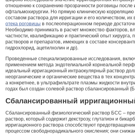
отношению к сохранению прозрачности роговицы после 
офтальмохирургии. Но прямую клиническую корреляцию
составом раствора для ирригации и его количеством, их
отека роговицы
в послеоперационном периоде достаточн
Необходимо принимать в расчет множество факторов, вл
частности, квалификацию и практический опыт хирурга,
растворов и препаратов, имеющих в составе консерван
гидрохлорид, ацетилхолин и др).
Проведенные специализированные исследования, включ
применением метода эндотелиальной корнеальной перфузи
идеальный ирригационный интраокулярный раствор долж
неорганические и органические вещества в тех концентра
а конкретнее, в ультрафильтрате плазмы жидкости внутриг
годах был создан солевой раствор сбалансированный (Б
Сбалансированный ирригационный
Сбалансированный физиологический раствор БСС – пре
раствор, который содержит декстрозу, глутатион и бикар
ирригационного раствора способствуют предотвращени
процессом свободнорадикального окисления; они снижа