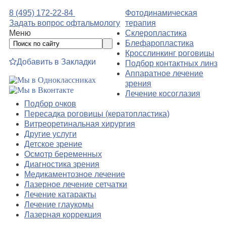
8 (495) 172-22-84
Фотодинамическая
Задать вопрос офтальмологу
терапия
Меню
Склеропластика
Блефаропластика
Кросслинкинг роговицы
Добавить в Закладки
Подбор контактных линз
Аппаратное лечение
зрения
Лечение косоглазия
Подбор очков
Пересадка роговицы (кератопластика)
Витреоретинальная хирургия
Другие услуги
Детское зрение
Осмотр беременных
Диагностика зрения
Медикаментозное лечение
Лазерное лечение сетчатки
Лечение катаракты
Лечение глаукомы
Лазерная коррекция