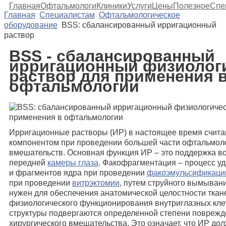
Главная
Офтальмологи
Клиники
Услуги
Цены
Полезное
Спе
Главная
Специалистам
Офтальмологическое
оборудование
BSS: сбалансированный ирригационный
раствор
BSS - сбалансированный
ирригационный физиолог
раствор для применения 
офтальмологии
Ирригационные растворы (ИР) в настоящее время счит
компонентом при проведении большей части офтальмоло
вмешательств. Основная функция ИР – это поддержка 
передней
камеры глаза
. Факофрагментация – процесс у
и фрагментов ядра при проведении
факоэмульсификаци
при проведении
витрэктомии
, путем струйного вымыван
нужен для обеспечения анатомической целостности ткане
физиологического функционирования внутриглазных клето
структуры подвергаются определенной степени поврежд
хирургического вмешательства. Это означает, что ИР до