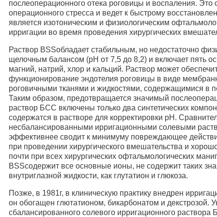
послеоперационного отека роговицы и воспаления. Это
операционного стресса и ведет к быстрому восстановле
является изотоническим и физиологическим офтальмоло
ирригации во время проведения хирургических вмешател
Раствор BSSобладает стабильным, но недостаточно физ
щелочным балансом (pH от 7,5 до 8,2) и включает пять о
магний, натрий, хлор и кальций. Раствор может обеспечи
функционирование эндотелия роговицы в виде мембран
роговичными тканями и жидкостями, содержащимися в п
Таким образом, предотвращается значимый послеоперац
раствор БСС включены только два синтетических компонен
содержатся в растворе для корректировки pH. Сравнител
несбалансированными ирригационными солевыми раств
эффективнее сводит к минимуму повреждающее действие
при проведении хирургического вмешательства и хорошо
почти при всех хирургических офтальмологических мани
BSSсодержит все основные ионы, не содержит таких з
внутриглазной жидкости, как глутатион и глюкоза.
Позже, в 1981г, в клиническую практику внедрен ирриг
он обогащен глютатионом, бикарбонатом и декстрозой. 
сбалансированного солевого ирригационного раствора 