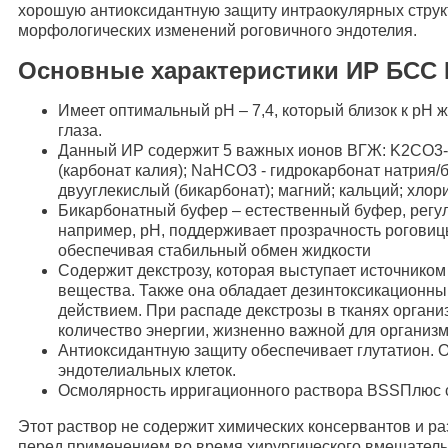
хорошую антиоксидантную защиту интраокулярных струк
морфологических изменений роговичного эндотелия.
Основные характеристики ИР БСС
Имеет оптимальный рН – 7,4, который близок к pH 
глаза.
Данный ИР содержит 5 важных ионов ВГЖ: K2CO3-
(карбонат калия); NaHCO3 - гидрокарбонат натрия/
двууглекислый (бикарбонат); магний; кальций; хлор
Бикарбонатный буфер – естественный буфер, регул
например, pH, поддерживает прозрачность роговицы
обеспечивая стабильный обмен жидкости
Содержит декстрозу, которая выступает источником
вещества. Также она обладает дезинтоксикационн
действием. При распаде декстрозы в тканях орган
количество энергии, жизненно важной для организ
Антиоксидантную защиту обеспечивает глутатион. 
эндотелиальных клеток.
Осмолярность ирригационного раствора BSSПлюс с
Этот раствор не содержит химических консервантов и р
перед применением во время хирургического вмешательст