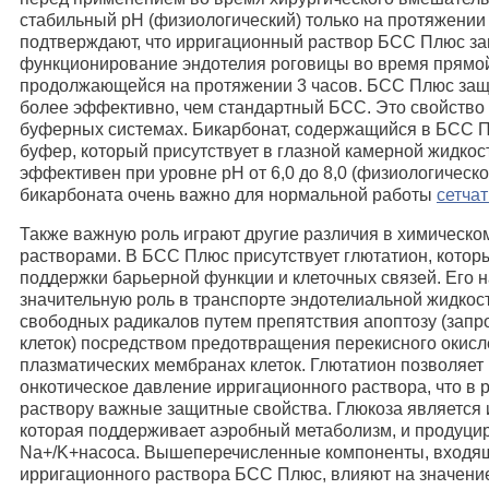
стабильный pH (физиологический) только на протяжении
подтверждают, что ирригационный раствор БСС Плюс з
функционирование эндотелия роговицы во время прямо
продолжающейся на протяжении 3 часов. БСС Плюс защ
более эффективно, чем стандартный БСС. Это свойство 
буферных системах. Бикарбонат, содержащийся в БСС 
буфер, который присутствует в глазной камерной жидкост
эффективен при уровне pH от 6,0 до 8,0 (физиологическо
бикарбоната очень важно для нормальной работы
сетчат
Также важную роль играют другие различия в химическо
растворами. В БСС Плюс присутствует глютатион, котор
поддержки барьерной функции и клеточных связей. Его н
значительную роль в транспорте эндотелиальной жидкос
свободных радикалов путем препятствия апоптозу (зап
клеток) посредством предотвращения перекисного окисл
плазматических мембранах клеток. Глютатион позволяет
онкотическое давление ирригационного раствора, что в 
раствору важные защитные свойства. Глюкоза является 
которая поддерживает аэробный метаболизм, и продуци
Na+/K+насоса. Вышеперечисленные компоненты, входящ
ирригационного раствора БСС Плюс, влияют на значение